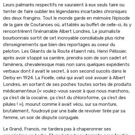
Leurs palmarès respectifs ne sauraient à eux seuls taire ou
tenter de faire oublier les légendaires incartades chroniques
des deux frangins. Tout le monde garde en mémoire l’épisode
de la gare de Coutances où, attablés au buffet de celle-ci, ils y
rencontrèrent l’inénarrable Albert Londres. Le journaliste
bourbonnais sortit de cet incroyable conciliabule plus riche
d’enseignements que bien des reportages au coeur du
peloton. Les Géants de la Route étaient nés. Henri Pélissier,
après avoir stoppé sa carrière, prendra soin de son cadet et
l’amènera, chevaleresque mais non sans quelques expédients
verbaux dont il avait le secret, à son second succès dans le
Derby en 1924. La Ficelle, celui qui avait osé avouer à Albert
Londres, en sortant de ses poches toutes sortes de produits
médicamenteux (« voulez-vous savoir à quoi nous marchons,
ça c’est de la cocaïne, ça c’est du chloroforme, ça c’est des
pilules ! »), mourut comme il avait vécu, sur sa monture,
brutalement, foudroyé par une balle de revolver tirée par sa
femme, un soir de dispute conjugale.
Le Grand, Francis, ne tardera pas à chaperonner ses