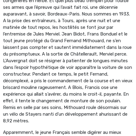
congénères en herbe. Et quel plus beau tremplin pour fourbir
ses armes que l’épreuve qui l’avait fait roi, une décennie
auparavant, à savoir, Bordeaux-Paris. Nous sommes en 1933.
A la prise des entraîneurs, à Tours, après une nuit et une
matinée de tout repos, les hostilités se font jour par
l’entremise de Jules Merviel. Jean Bidot, Frans Bonduel et le
tout jeune protégé du Grand Fernand Mithouard, ne s’en
laissent pas compter et sautent immédiatement dans la roue
du présomptueux. A la sortie de Châtellerault, Merviel perce.
L’Auvergnat doit se résigner à patienter de longues minutes
dans l’espoir hypothétique de voir apparaître la voiture de son
constructeur. Pendant ce temps, le petit Fernand,
décomplexé, a pris le commandement de la course et en vieux
briscard mouline rageusement. A Blois, Francis ose une
expérience qui allait s’avérer, du moins le croit-il, payante. En
effet, il tente le changement de monture de son poulain.
Remis en selle par ses soins, Mithouard roule désormais sur
un vélo de Stayers nanti d’un développement ahurissant de
8,92 mètres.
Apparemment, le jeune Français semble digérer au mieux