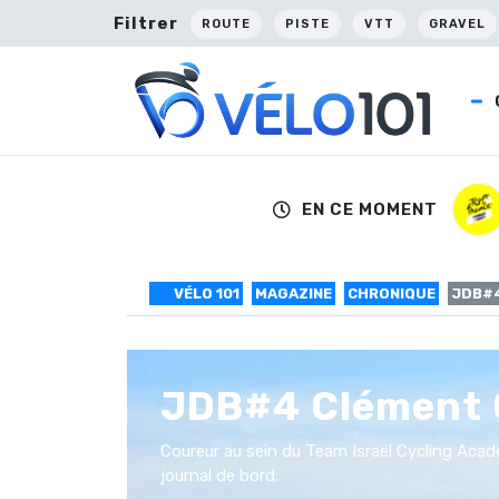
Filtrer
ROUTE
PISTE
VTT
GRAVEL
EN CE MOMENT
VÉLO 101
MAGAZINE
CHRONIQUE
JDB#4
JDB#4 Clément 
Coureur au sein du Team Israël Cycling Acad
journal de bord.