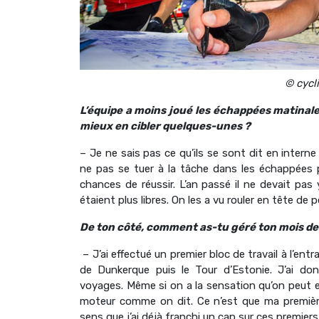
© cycl
L’équipe a moins joué les échappées matinales
mieux en cibler quelques-unes ?
– Je ne sais pas ce qu’ils se sont dit en intern
ne pas se tuer à la tâche dans les échappées p
chances de réussir. L’an passé il ne devait pas 
étaient plus libres. On les a vu rouler en tête de
De ton côté, comment as-tu géré ton mois de
– J’ai effectué un premier bloc de travail à l’ent
de Dunkerque puis le Tour d’Estonie. J’ai do
voyages. Même si on a la sensation qu’on peut en 
moteur comme on dit. Ce n’est que ma première 
sens que j’ai déjà franchi un cap sur ces premier