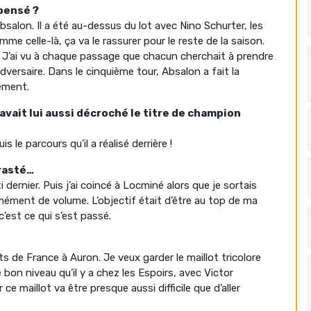
 pensé ?
salon. Il a été au-dessus du lot avec Nino Schurter, les
me celle-là, ça va le rassurer pour le reste de la saison.
re. J’ai vu à chaque passage que chacun cherchait à prendre
adversaire. Dans le cinquième tour, Absalon a fait la
ement.
avait lui aussi décroché le titre de champion
s le parcours qu’il a réalisé derrière !
trasté…
ti dernier. Puis j’ai coincé à Locminé alors que je sortais
ment de volume. L’objectif était d’être au top de ma
est ce qui s’est passé.
 de France à Auron. Je veux garder le maillot tricolore
 bon niveau qu’il y a chez les Espoirs, avec Victor
e maillot va être presque aussi difficile que d’aller