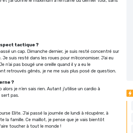
ce et j’ai donné le maximum à l’entame du dernier tour, sans
spect tactique ?
passé un cap. Dimanche dernier, je suis resté concentré sur
e. Je suis resté dans les roues pour m’économiser. J’ai eu
 n’ai pas bougé une oreille quand il y a eu le
t retrouvés gênés, je ne me suis plus posé de question.
erne ?
alors je n’en sais rien. Autant j’utilise un cardio à
 sert pas.
urse Elite. J’ai passé la journée de lundi à récupérer, à
la famille. Ce maillot, je pense que je vais bientôt
 faire toucher à tout le monde !