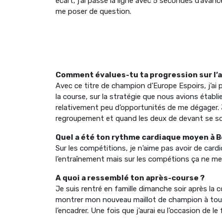
écart, j’ai passé la ligne avec 5 secondes d’avan
me poser de question.
Comment évalues-tu ta progression sur l’a
Avec ce titre de champion d’Europe Espoirs, j’ai 
la course, sur la stratégie que nous avions établi
relativement peu d’opportunités de me dégager. Je
regroupement et quand les deux de devant se son
Quel a été ton rythme cardiaque moyen à B
Sur les compétitions, je n’aime pas avoir de cardio 
l’entraînement mais sur les compétions ça ne me
A quoi a ressemblé ton après-course ?
Je suis rentré en famille dimanche soir après la co
montrer mon nouveau maillot de champion à toute 
l’encadrer. Une fois que j’aurai eu l’occasion de le