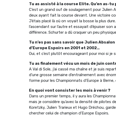
Tu as assisté à la course Elite. Qu’en as-tu
C’est un grand ouf de soulagement pour Julien Ab
deux ayant fait la course devant. Une victoire com
J’étais placé là où on voyait la bosse la plus du
l’ascendant sur l’autre et essayait d’épuiser son 
différence. Schurter a dû craquer un peu physiqu
Tu n’es pas sans savoir que Julien Absalon 
d’Europe Espoirs en 2001 et 2002…
Oui, et c’est plutôt encourageant pour moi si je sui
Tu as finalement vécu un mois de juin con
A Val di Sole, j’ai cassé ma chaîne et je suis repar
d’une grosse semaine d’entraînement avec énormé
forme pour les Championnats d’Europe à Berne, c’
En quoi vont consister les mois à venir ?
Dans un premier temps, il y aura les Championnats
mais je considère qu’avec la densité de pilotes de
Koretzky, Julien Trarieux et Hugo Dréchou, garder c
chercher celui de champion d’Europe Espoirs.