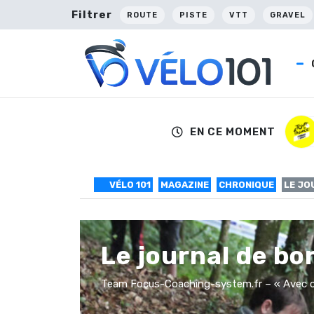
Filtrer
ROUTE
PISTE
VTT
GRAVEL
EN CE MOMENT
VÉLO 101
MAGAZINE
CHRONIQUE
LE JO
Le journal de bo
Team Focus-Coaching-system.fr – « Avec ce ti