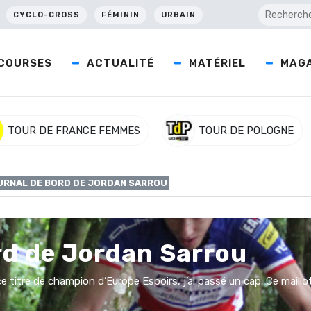
CYCLO-CROSS
FÉMININ
URBAIN
COURSES
ACTUALITÉ
MATÉRIEL
MAGA
TOUR DE FRANCE FEMMES
TOUR DE POLOGNE
URNAL DE BORD DE JORDAN SARROU
rd de Jordan Sarrou
tre de champion d’Europe Espoirs, j’ai passé un cap. Ce maillot, 