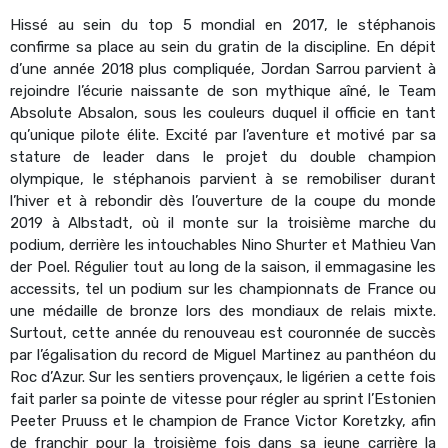
Hissé au sein du top 5 mondial en 2017, le stéphanois
confirme sa place au sein du gratin de la discipline. En dépit
d’une année 2018 plus compliquée, Jordan Sarrou parvient à
rejoindre l’écurie naissante de son mythique aîné, le Team
Absolute Absalon, sous les couleurs duquel il officie en tant
qu’unique pilote élite. Excité par l’aventure et motivé par sa
stature de leader dans le projet du double champion
olympique, le stéphanois parvient à se remobiliser durant
l’hiver et à rebondir dès l’ouverture de la coupe du monde
2019 à Albstadt, où il monte sur la troisième marche du
podium, derrière les intouchables Nino Shurter et Mathieu Van
der Poel. Régulier tout au long de la saison, il emmagasine les
accessits, tel un podium sur les championnats de France ou
une médaille de bronze lors des mondiaux de relais mixte.
Surtout, cette année du renouveau est couronnée de succès
par l’égalisation du record de Miguel Martinez au panthéon du
Roc d’Azur. Sur les sentiers provençaux, le ligérien a cette fois
fait parler sa pointe de vitesse pour régler au sprint l’Estonien
Peeter Pruuss et le champion de France Victor Koretzky, afin
de franchir pour la troisième fois dans sa jeune carrière la