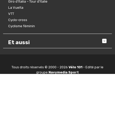
Giro d’Italia – Tour d’Italie
La Vuelta
VTT
Cyclo-cross
Cyclisme féminin
Et aussi
Tous droits réservés © 2000 - 2026
Vélo 101
- Edité par le
groupe
Navymedia Sport
A propos
L’équipe
Nous contacter
Plan du site