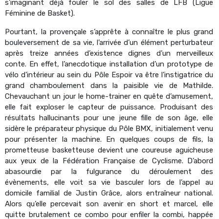
s’imaginant déjà fouler le sol des salles de LFB (Ligue
Féminine de Basket).
Pourtant, la provençale s’apprête à connaître le plus grand
bouleversement de sa vie, l’arrivée d’un élément perturbateur
après treize années d’existence dignes d’un merveilleux
conte. En effet, l’anecdotique installation d’un prototype de
vélo d’intérieur au sein du Pôle Espoir va être l’instigatrice du
grand chamboulement dans la paisible vie de Mathilde.
Chevauchant un jour le home-trainer en quête d’amusement,
elle fait exploser le capteur de puissance. Produisant des
résultats hallucinants pour une jeune fille de son âge, elle
sidère le préparateur physique du Pôle BMX, initialement venu
pour présenter la machine. En quelques coups de fils, la
prometteuse basketteuse devient une coureuse aguicheuse
aux yeux de la Fédération Française de Cyclisme. D’abord
abasourdie par la fulgurance du déroulement des
évènements, elle voit sa vie basculer lors de l’appel au
domicile familial de Justin Grâce, alors entraîneur national.
Alors qu’elle percevait son avenir en short et marcel, elle
quitte brutalement ce combo pour enfiler la combi, happée