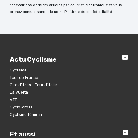
recevoir nos derniers articles par courrier électronique et vous
prenez connaissance de notre Politique de confidentialité.
Actu Cyclisme
Cyclisme
Tour de France
Giro d’Italia – Tour d’Italie
La Vuelta
VTT
Cyclo-cross
Cyclisme féminin
Et aussi