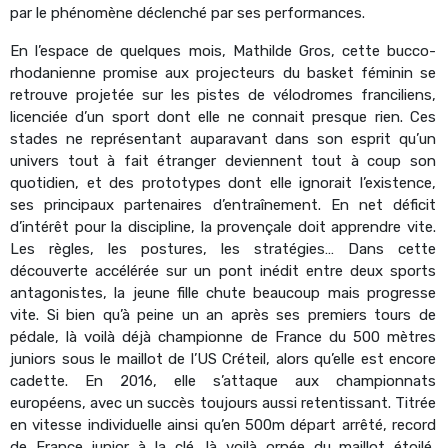
par le phénomène déclenché par ses performances.
En l’espace de quelques mois, Mathilde Gros, cette bucco-
rhodanienne promise aux projecteurs du basket féminin se
retrouve projetée sur les pistes de vélodromes franciliens,
licenciée d’un sport dont elle ne connait presque rien. Ces
stades ne représentant auparavant dans son esprit qu’un
univers tout à fait étranger deviennent tout à coup son
quotidien, et des prototypes dont elle ignorait l’existence,
ses principaux partenaires d’entraînement. En net déficit
d’intérêt pour la discipline, la provençale doit apprendre vite.
Les règles, les postures, les stratégies… Dans cette
découverte accélérée sur un pont inédit entre deux sports
antagonistes, la jeune fille chute beaucoup mais progresse
vite. Si bien qu’à peine un an après ses premiers tours de
pédale, là voilà déjà championne de France du 500 mètres
juniors sous le maillot de l’US Créteil, alors qu’elle est encore
cadette. En 2016, elle s’attaque aux championnats
européens, avec un succès toujours aussi retentissant. Titrée
en vitesse individuelle ainsi qu’en 500m départ arrêté, record
de France junior à la clé, là voilà ornée du maillot étoilé,