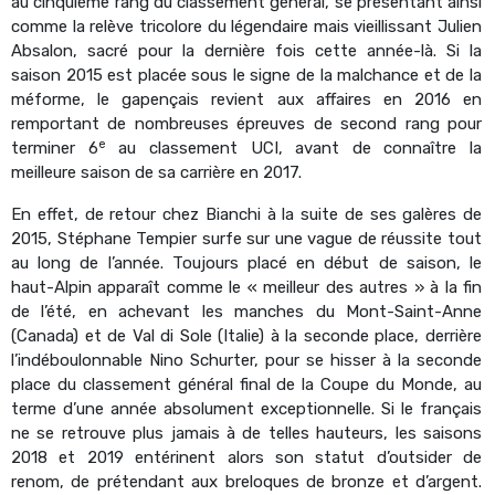
au cinquième rang du classement général, se présentant ainsi
comme la relève tricolore du légendaire mais vieillissant Julien
Absalon, sacré pour la dernière fois cette année-là. Si la
saison 2015 est placée sous le signe de la malchance et de la
méforme, le gapençais revient aux affaires en 2016 en
remportant de nombreuses épreuves de second rang pour
e
terminer 6
au classement UCI, avant de connaître la
meilleure saison de sa carrière en 2017.
En effet, de retour chez Bianchi à la suite de ses galères de
2015, Stéphane Tempier surfe sur une vague de réussite tout
au long de l’année. Toujours placé en début de saison, le
haut-Alpin apparaît comme le « meilleur des autres » à la fin
de l’été, en achevant les manches du Mont-Saint-Anne
(Canada) et de Val di Sole (Italie) à la seconde place, derrière
l’indéboulonnable Nino Schurter, pour se hisser à la seconde
place du classement général final de la Coupe du Monde, au
terme d’une année absolument exceptionnelle. Si le français
ne se retrouve plus jamais à de telles hauteurs, les saisons
2018 et 2019 entérinent alors son statut d’outsider de
renom, de prétendant aux breloques de bronze et d’argent.