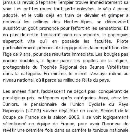
jamais la revoir, Stéphane Tempier trouve immédiatement sa
voie. Les petites roues tout juste enlevées, le vélo à peine
adopté, et le voilà déjà en train de dévaler et grimper à
nouveau les collines des Hautes-Alpes, se découvrant
aussitôt un goût prononcé pour l’effort et les sensations. Et
en plus de cette familiarité avec ces aspects, le gapençais
s’aperçoit vite qu’il en possède les facultés. Pilote
particulièrement précoce, il s’engage dans la compétition dès
l’âge de 9 ans, pour des résultats immédiats. Les bougies pas
encore doublées, il figure parmi les pupilles de la région,
protagoniste du Trophée Régional des Jeunes Vététistes
dans la catégorie. En minime, le minot s’essaye même au
niveau national, où il perce au milieu de l’élite du pays.
Les années filant, l’adolescent ne déçoit pas, conquérant de
prestigieux prix, catégories après catégories. Ainsi, chez les
Juniors, le pensionnaire de l’Union Cycliste du Pays
Gapençais (UCPG) s’avère déjà être un crack. Second de la
Coupe de France de la saison 2003, il se voit logiquement
sélectionné en équipe de France, pour avoir l’honneur de
revêtir une première fois dans sa carrière la tunique nationale