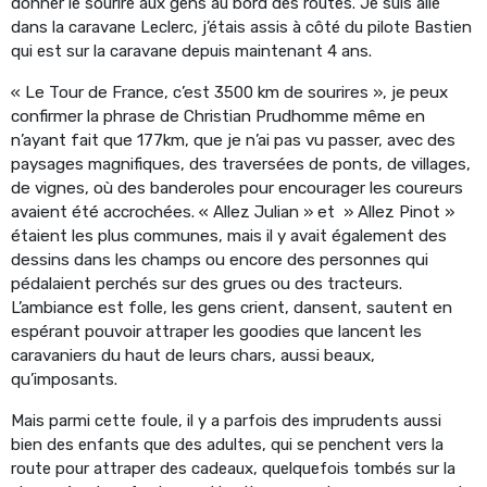
donner le sourire aux gens au bord des routes. Je suis allé
dans la caravane Leclerc, j’étais assis à côté du pilote Bastien
qui est sur la caravane depuis maintenant 4 ans.
« Le Tour de France, c’est 3500 km de sourires », je peux
confirmer la phrase de Christian
Prudhomme même en
n’ayant fait que 177km, que je n’ai pas vu passer, avec des
paysages magnifiques, des traversées de ponts, de villages,
de vignes, où des banderoles pour encourager les coureurs
avaient été accrochées.
« Allez Julian » et » Allez Pinot »
étaient les plus communes, mais il y avait également des
dessins dans les champs ou encore des personnes qui
pédalaient perchés sur des grues ou des tracteurs.
L’ambiance est folle, les gens crient, dansent, sautent en
espérant pouvoir attraper les goodies que lancent les
caravaniers du haut de leurs chars, aussi beaux,
qu’imposants.
Mais parmi cette foule, il y a parfois des imprudents aussi
bien des enfants que des adultes, qui se penchent vers la
route pour attraper des cadeaux, quelquefois tombés sur la