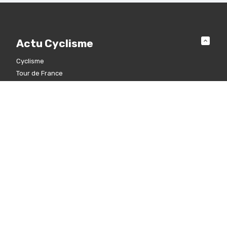
Actu Cyclisme
Cyclisme
Tour de France
Giro d’Italia – Tour d’Italie
La Vuelta
VTT
Cyclo-cross
Cyclisme féminin
Et aussi
Tous droits réservés © 2000 - 2026
Vélo 101
- Edité par le
groupe
Navymedia Sport