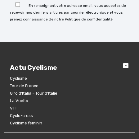
En renseignant votre adresse email, vous acceptez de
recevoir nos derniers articles par courrier électronique et vous
prenez connaissance de notre Politique de confidentialité.
Actu Cyclisme
Cyclisme
Tour de France
Giro d’Italia – Tour d’Italie
La Vuelta
VTT
Cyclo-cross
Cyclisme féminin