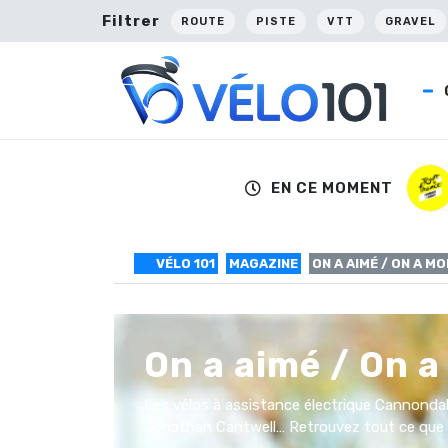
Filtrer
ROUTE
PISTE
VTT
GRAVEL
EN CE MOMENT
VÉLO 101
MAGAZINE
ON A AIMÉ / ON A MO
On a aimé / On a
Les vélos à assistance électrique Cannondale
Jonathan Cantwell… Retrouvez tout ce que 