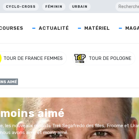
CYCLO-CROSS
FÉMININ
URBAIN
COURSES
ACTUALITÉ
MATÉRIEL
MAGA
TOUR DE FRANCE FEMMES
TOUR DE POLOGNE
INS AIMÉ
 moins aimé
, les nouveaux maillots Trek Segafredo des filles, Froome et Uran
nous avons aimé et moins aimé.