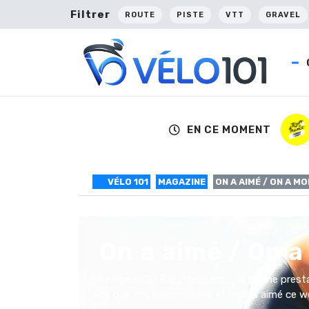
Filtrer
ROUTE
PISTE
VTT
GRAVEL
EN CE MOMENT
VÉLO 101
MAGAZINE
ON A AIMÉ / ON A MO
On a aimé / On a
Les gels Clif Bar intelligents, la bonne pre
ce que nous avons aimé et moins aimé ce w