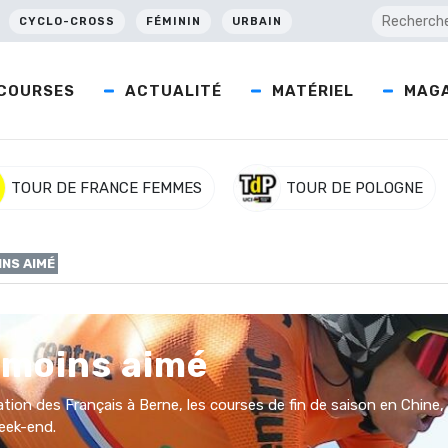
CYCLO-CROSS
FÉMININ
URBAIN
COURSES
ACTUALITÉ
MATÉRIEL
MAGA
TOUR DE FRANCE FEMMES
TOUR DE POLOGNE
INS AIMÉ
 moins aimé
station des Français à Berne, les courses de fin de saison en Chi
eek-end.