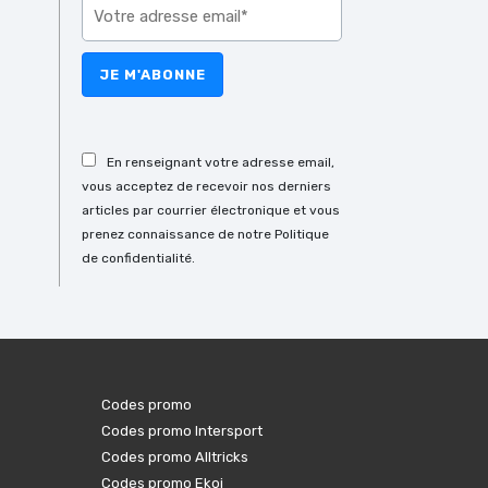
Veuillez laisser ce champ vide.
En renseignant votre adresse email,
vous acceptez de recevoir nos derniers
articles par courrier électronique et vous
prenez connaissance de notre Politique
de confidentialité.
Codes promo
Codes promo Intersport
Codes promo Alltricks
Codes promo Ekoi