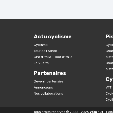
Actu cyclisme
Pi
Cyclisme
Cycl
Tour de France
Cham
Giro d’Italia – Tour d’Italie
pist
La Vuelta
Cham
pist
Partenaires
Cy
Devenir partenaire
Annonceurs
VTT
Nos collaborations
Cycl
Cycl
Tous droits réservés © 2000 - 2026
Vélo 101
- Edit