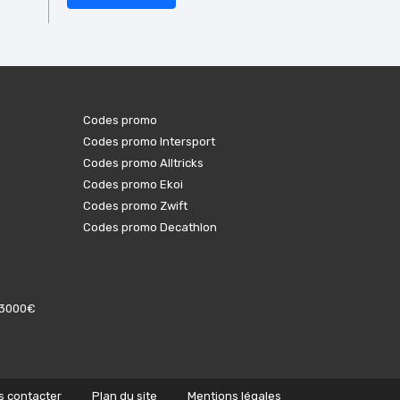
Codes promo
Codes promo Intersport
Codes promo Alltricks
Codes promo Ekoi
Codes promo Zwift
Codes promo Decathlon
e 3000€
s contacter
Plan du site
Mentions légales