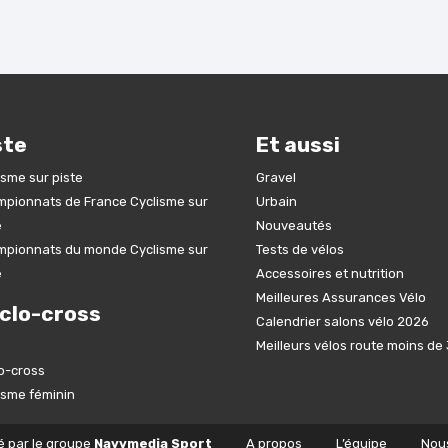
ste
Et aussi
isme sur piste
Gravel
pionnats de France Cyclisme sur
Urbain
e
Nouveautés
pionnats du monde Cyclisme sur
Tests de vélos
e
Accessoires et nutrition
Meilleures Assurances Vélo
clo-cross
Calendrier salons vélo 2026
Meilleurs vélos route moins d
o-cross
isme féminin
é par le groupe
Navymedia Sport
A propos
L’équipe
Nou