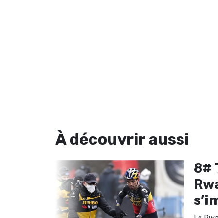
À découvrir
aussi
nda :
8# 
impose
Rwa
s’i
one Hopper -
 imposé sur la
Le Rwa