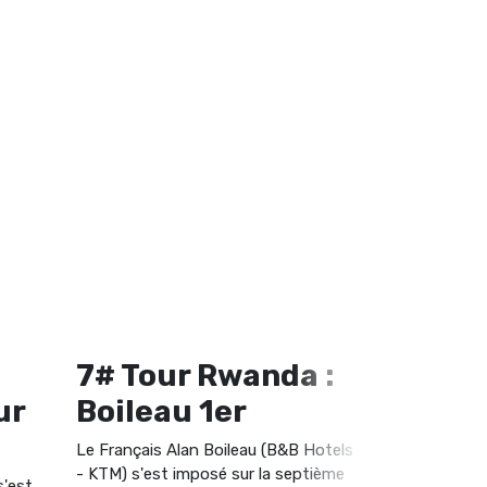
7# Tour Rwanda :
6# Tou
ur
Boileau 1er
Budya
Le Français Alan Boileau (B&B Hotels
C'est Anatol
- KTM) s'est imposé sur la septième
Polygon Cycli
s'est