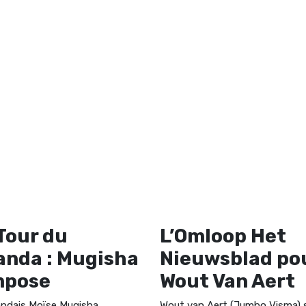
Tour du
L’Omloop Het
nda : Mugisha
Nieuwsblad po
mpose
Wout Van Aert
ndais Moïse Mugisha
Wout van Aert (Jumbo Visma) 