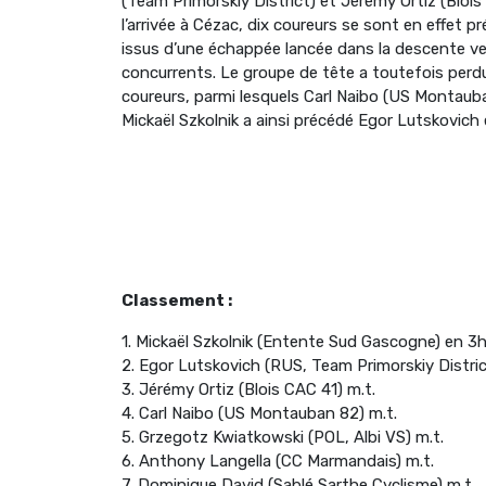
(Team Primorskiy District) et Jérémy Ortiz (Bloi
l’arrivée à Cézac, dix coureurs se sont en effet p
issus d’une échappée lancée dans la descente v
concurrents. Le groupe de tête a toutefois perdu 
coureurs, parmi lesquels Carl Naibo (US Montauban
Mickaël Szkolnik a ainsi précédé Egor Lutskovich 
Classement :
1. Mickaël Szkolnik (Entente Sud Gascogne) en 3
2. Egor Lutskovich (RUS, Team Primorskiy Distric
3. Jérémy Ortiz (Blois CAC 41) m.t.
4. Carl Naibo (US Montauban 82) m.t.
5. Grzegotz Kwiatkowski (POL, Albi VS) m.t.
6. Anthony Langella (CC Marmandais) m.t.
7. Dominique David (Sablé Sarthe Cyclisme) m.t.