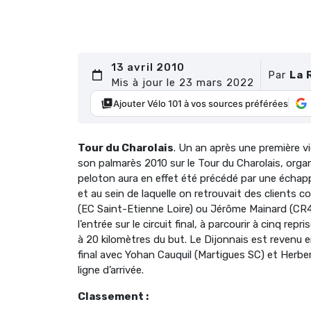
13 avril 2010
Par
La 
Mis à jour le 23 mars 2022
Ajouter Vélo 101 à vos sources préférées
Tour du Charolais
. Un an après une première v
son palmarès 2010 sur le Tour du Charolais, orga
peloton aura en effet été précédé par une échapp
et au sein de laquelle on retrouvait des clients
(EC Saint-Etienne Loire) ou Jérôme Mainard (CR
l’entrée sur le circuit final, à parcourir à cinq rep
à 20 kilomètres du but. Le Dijonnais est revenu 
final avec Yohan Cauquil (Martigues SC) et Herber
ligne d’arrivée.
Classement :