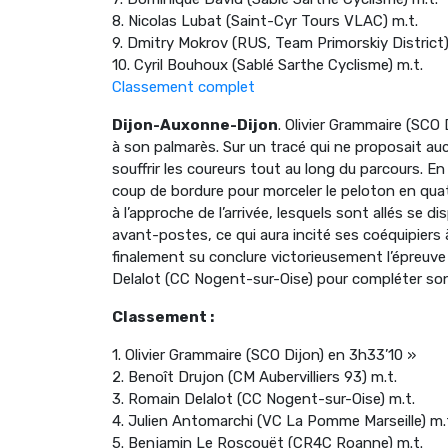
8. Nicolas Lubat (Saint-Cyr Tours VLAC) m.t.
9. Dmitry Mokrov (RUS, Team Primorskiy District)
10. Cyril Bouhoux (Sablé Sarthe Cyclisme) m.t.
Classement complet
Dijon-Auxonne-Dijon
. Olivier Grammaire (SCO 
à son palmarès. Sur un tracé qui ne proposait aucu
souffrir les coureurs tout au long du parcours. En
coup de bordure pour morceler le peloton en quat
à l’approche de l’arrivée, lesquels sont allés se d
avant-postes, ce qui aura incité ses coéquipiers à 
finalement su conclure victorieusement l’épreuve
Delalot (CC Nogent-sur-Oise) pour compléter so
Classement :
1. Olivier Grammaire (SCO Dijon) en 3h33’10 »
2. Benoît Drujon (CM Aubervilliers 93) m.t.
3. Romain Delalot (CC Nogent-sur-Oise) m.t.
4. Julien Antomarchi (VC La Pomme Marseille) m.
5. Benjamin Le Roscouët (CR4C Roanne) m.t.