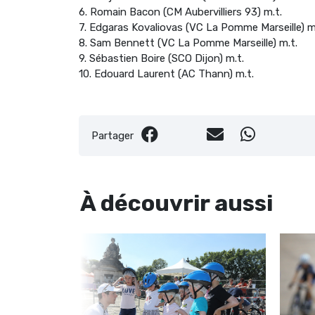
6. Romain Bacon (CM Aubervilliers 93) m.t.
7. Edgaras Kovaliovas (VC La Pomme Marseille) m
8. Sam Bennett (VC La Pomme Marseille) m.t.
9. Sébastien Boire (SCO Dijon) m.t.
10. Edouard Laurent (AC Thann) m.t.
Partager
À découvrir
aussi