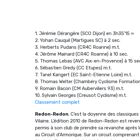
1. Jérémie Dérangère (SCO Dijon) en 3h35’15 »
2. Yohan Cauquil (Martigues SC) à 2 sec.
3. Herberts Pudans (CR4C Roanne) m.t.
4. Jérôme Mainard (CR4C Roanne) à 10 sec.
5. Thomas Lebas (AVC Aix-en-Provence) à 15 se
6. Sébastien Gredy (CC Etupes) m.t.
7. Tanel Kangert (EC Saint-Etienne Loire) m.t.
8. Thomas Welter (Chambéry Cyclisme Formation
9. Romain Bacon (CM Auberviliers 93) m.t.
10. Sylvain Georges (Creusot Cyclisme) m.t.
Classement complet
Redon-Redon
. C’est la doyenne des classiques
Vilaine. L’édition 2010 de Redon-Redon est reve
permis à son club de prendre sa revanche après le
au Circuit d’Armorique. Sur un circuit comprenan