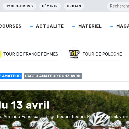
CYCLO-CROSS
FÉMININ
URBAIN
COURSES
ACTUALITÉ
MATÉRIEL
MAGA
TOUR DE FRANCE FEMMES
TOUR DE POLOGNE
E AMATEUR
L’ACTU AMATEUR DU 13 AVRIL
u 13 avril
e, Armindo Fonseca s’adjuge Redon-Redon, Mickaël Szkolnik vain