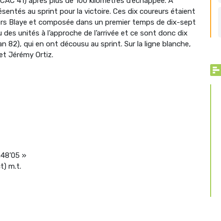
s CAC 41) après plus de 100 kilomètres d’échappée. A
résentés au sprint pour la victoire. Ces dix coureurs étaient
ers Blaye et composée dans un premier temps de dix-sept
des unités à l’approche de l’arrivée et ce sont donc dix
 82), qui en ont décousu au sprint. Sur la ligne blanche,
et Jérémy Ortiz.
h48’05 »
t) m.t.