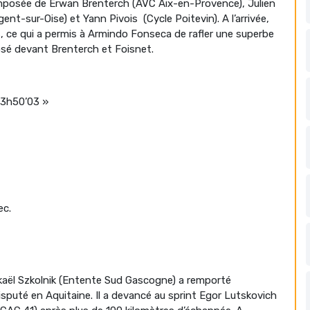
mposée de Erwan Brenterch (AVC Aix-en-Provence), Julien
nt-sur-Oise) et Yann Pivois (Cycle Poitevin). A l’arrivée,
, ce qui a permis à Armindo Fonseca de rafler une superbe
osé devant Brenterch et Foisnet.
 3h50’03 »
ec.
ckaël Szkolnik (Entente Sud Gascogne) a remporté
isputé en Aquitaine. Il a devancé au sprint Egor Lutskovich