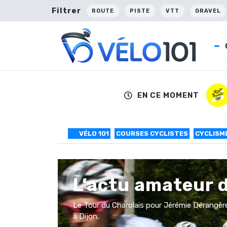
Filtrer
ROUTE
PISTE
VTT
GRAVEL
EN CE MOMENT
VÉLO 101
COURSES CYCLISTES
CYCLISM
L’actu amateur d
Le Tour du Charolais pour Jérémie Dérangèr
à Dijon.