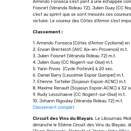
Armindo Fonseca s’est joint à une échappée co
Foisnet (Véranda Rideau 72), Julien Guay (CC Noge
c’est au sprint que se sont mesurés ces coureurs
victoire. Le coureur des Côtes d’Armor s’est imp
Classement :
1. Armindo Fonseca (Côtes d’Armor Cyclisme) en
2. Erwan Brenterch (AVC Aix-en-Provence) m.t.
3. Julien Foisnet (Véranda Rideau 72) m.t.
4. Julien Guay (CC Nogent-sur-Oise) m.t.
5. Yann Pivois (Cycle Poitevin) à 20 sec.
6. Daniel Barry (Leucémie Espoir Quimper) m.t.
7. Etienne Tortelier (Sojasun Espoir-ACNC) m.t.
8. Maxime Renault (Sojasun Espoir-ACNC) à 32 s
9. Rudy Lesschaeve (CC Nogent-sur-Oise) m.t.
10. Johann Rigoulay (Véranda Rideau 72) m.t.
Classement complet
Circuit des Vins du Blayais
. Le Libournais Mi
dimanche le 55ème Circuit des Vins du Blayais, d