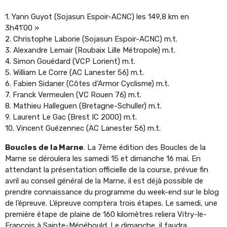
1. Yann Guyot (Sojasun Espoir-ACNC) les 149,8 km en
3h41’00 »
2. Christophe Laborie (Sojasun Espoir-ACNC) m.t.
3. Alexandre Lemair (Roubaix Lille Métropole) m.t.
4. Simon Gouédard (VCP Lorient) m.t.
5. William Le Corre (AC Lanester 56) m.t.
6. Fabien Sidaner (Côtes d’Armor Cyclisme) m.t.
7. Franck Vermeulen (VC Rouen 76) m.t.
8. Mathieu Halleguen (Bretagne-Schuller) m.t.
9. Laurent Le Gac (Brest IC 2000) m.t.
10. Vincent Guézennec (AC Lanester 56) m.t.
Boucles de la Marne
. La 7ème édition des Boucles de la
Marne se déroulera les samedi 15 et dimanche 16 mai. En
attendant la présentation officielle de la course, prévue fin
avril au conseil général de la Marne, il est déjà possible de
prendre connaissance du programme du week-end sur le blog
de l’épreuve. L’épreuve comptera trois étapes. Le samedi, une
première étape de plaine de 160 kilomètres reliera Vitry-le-
François à Sainte-Ménéhould. Le dimanche, il faudra