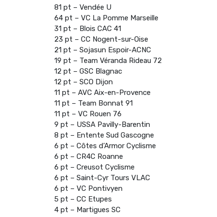
81 pt – Vendée U
64 pt – VC La Pomme Marseille
31 pt – Blois CAC 41
23 pt – CC Nogent-sur-Oise
21 pt – Sojasun Espoir-ACNC
19 pt – Team Véranda Rideau 72
12 pt – GSC Blagnac
12 pt – SCO Dijon
11 pt – AVC Aix-en-Provence
11 pt – Team Bonnat 91
11 pt – VC Rouen 76
9 pt – USSA Pavilly-Barentin
8 pt – Entente Sud Gascogne
6 pt – Côtes d’Armor Cyclisme
6 pt – CR4C Roanne
6 pt – Creusot Cyclisme
6 pt – Saint-Cyr Tours VLAC
6 pt – VC Pontivyen
5 pt – CC Etupes
4 pt – Martigues SC