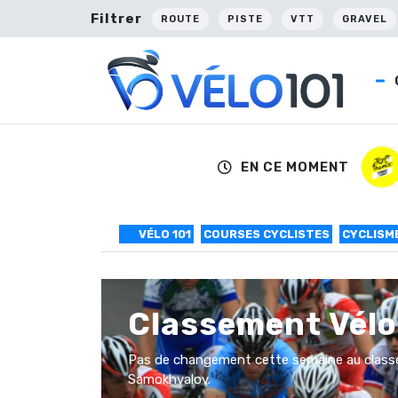
Filtrer
ROUTE
PISTE
VTT
GRAVEL
EN CE MOMENT
VÉLO 101
COURSES CYCLISTES
CYCLISM
Classement Vélo
Pas de changement cette semaine au classe
Samokhvalov.