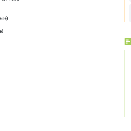
lle)
e)