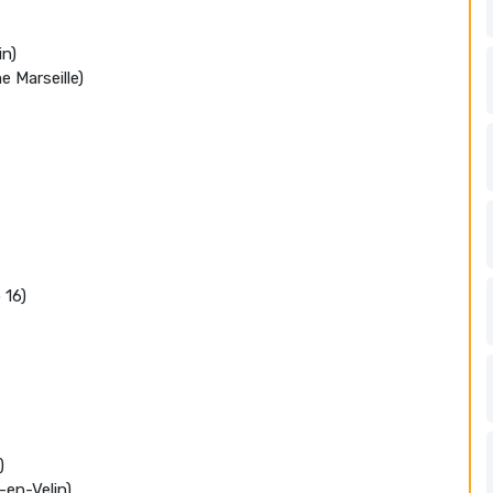
in)
 Marseille)
 16)
)
-en-Velin)