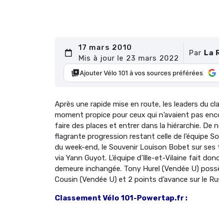
17 mars 2010
Par
La 
Mis à jour le 23 mars 2022
Ajouter Vélo 101 à vos sources préférées
Après une rapide mise en route, les leaders du cl
moment propice pour ceux qui n’avaient pas enco
faire des places et entrer dans la hiérarchie. D
flagrante progression restant celle de l’équipe
du week-end, le Souvenir Louison Bobet sur ses te
via Yann Guyot. L’équipe d’Ille-et-Vilaine fait d
demeure inchangée. Tony Hurel (Vendée U) possè
Cousin (Vendée U) et 2 points d’avance sur le R
Classement Vélo 101-Powertap.fr :