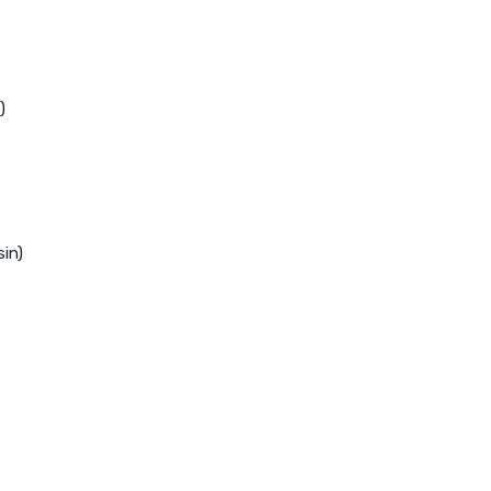
)
in)