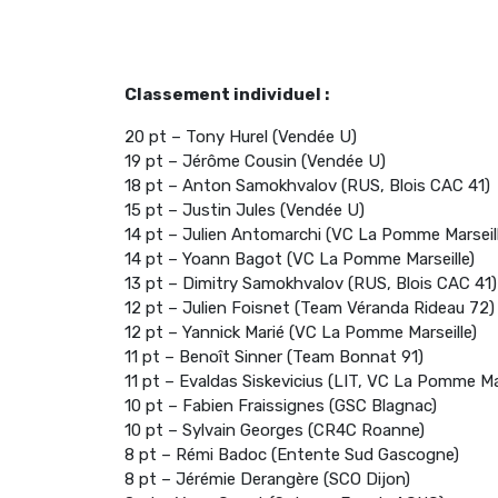
Classement individuel :
20 pt – Tony Hurel (Vendée U)
19 pt – Jérôme Cousin (Vendée U)
18 pt – Anton Samokhvalov (RUS, Blois CAC 41)
15 pt – Justin Jules (Vendée U)
14 pt – Julien Antomarchi (VC La Pomme Marseill
14 pt – Yoann Bagot (VC La Pomme Marseille)
13 pt – Dimitry Samokhvalov (RUS, Blois CAC 41)
12 pt – Julien Foisnet (Team Véranda Rideau 72)
12 pt – Yannick Marié (VC La Pomme Marseille)
11 pt – Benoît Sinner (Team Bonnat 91)
11 pt – Evaldas Siskevicius (LIT, VC La Pomme Mar
10 pt – Fabien Fraissignes (GSC Blagnac)
10 pt – Sylvain Georges (CR4C Roanne)
8 pt – Rémi Badoc (Entente Sud Gascogne)
8 pt – Jérémie Derangère (SCO Dijon)