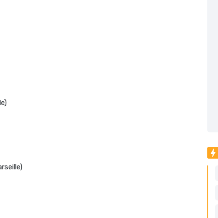
e)
seille)