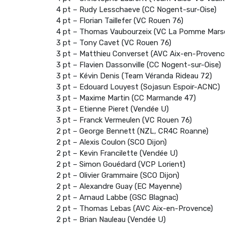
4 pt – Rudy Lesschaeve (CC Nogent-sur-Oise)
4 pt – Florian Taillefer (VC Rouen 76)
4 pt – Thomas Vaubourzeix (VC La Pomme Marsei
3 pt – Tony Cavet (VC Rouen 76)
3 pt – Matthieu Converset (AVC Aix-en-Provenc
3 pt – Flavien Dassonville (CC Nogent-sur-Oise)
3 pt – Kévin Denis (Team Véranda Rideau 72)
3 pt – Edouard Louyest (Sojasun Espoir-ACNC)
3 pt – Maxime Martin (CC Marmande 47)
3 pt – Etienne Pieret (Vendée U)
3 pt – Franck Vermeulen (VC Rouen 76)
2 pt – George Bennett (NZL, CR4C Roanne)
2 pt – Alexis Coulon (SCO Dijon)
2 pt – Kevin Francilette (Vendée U)
2 pt – Simon Gouédard (VCP Lorient)
2 pt – Olivier Grammaire (SCO Dijon)
2 pt – Alexandre Guay (EC Mayenne)
2 pt – Arnaud Labbe (GSC Blagnac)
2 pt – Thomas Lebas (AVC Aix-en-Provence)
2 pt – Brian Nauleau (Vendée U)