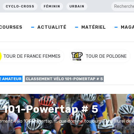
CYCLO-CROSS
FÉMININ
URBAIN
COURSES
ACTUALITÉ
MATÉRIEL
MAGA
TOUR DE FRANCE FEMMES
TOUR DE POLOGNE
E AMATEUR
CLASSEMENT VÉLO 101-POWERTAP # 5
 101-Powertap # 5
ment Vélo 101-Powertap.fr, que domine toujours Tony Hurel dev