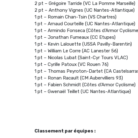
2 pt – Grégoire Tarride (VC La Pomme Marseille)
2 pt – Anthony Vignes (UC Nantes-Atlantique)
1 pt – Romain Chan-Tsin (VS Chartres)
1 pt – Arnaud Courteille (UC Nantes-Atlantique)
1 pt – Armindo Fonseca (Côtes d’Armor Cyclisme
1 pt – Jonathan Fumeaux (CC Etupes)
1 pt – Kevin Lalouette (USSA Pavilly-Barentin)
1 pt – William Le Corre (AC Lanester 56)
1 pt – Nicolas Lubat (Saint-Cyr Tours VLAC)
1 pt – Cyrille Patoux (VC Rouen 76)
1 pt – Thomas Peyroton-Dartet (CA Castelsarras
1 pt – Ronan Racault (CM Aubervilliers 93)
1 pt – Fabien Schmidt (Côtes d’Armor Cyclisme)
1 pt – Gwenaël Teillet (UC Nantes-Atlantique)
Classement par équipes :