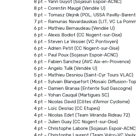
8 pt – Yann Guyot (Sojasun Espoir-ACNC)
8 pt – Corentin Maugé (Vendée U)
8 pt – Tomasz Olejnik (POL, USSA Pavilly-Barent
7 pt – Ramunas Navardauskas (LIT, VC La Pomme
6 pt – Mathieu Bernaudeau (Vendée U)
6 pt – Alexis Bodiot (CC Nogent-sur-Oise)
6 pt – Steven Le Vessier (VC Pontivyen)
6 pt – Adrien Petit (CC Nogent-sur-Oise)
6 pt – Paul Poux (Sojasun Espoir-ACNC)
6 pt – Fabien Sanchez (AVC Aix-en-Provence)
6 pt – Angelo Tulik (Vendée U)
5 pt – Mathieu Desniou (Saint-Cyr Tours VLAC)
4 pt – Sylvain Blanquefort (Mosaïc Diffusion-Top
4 pt – Damien Branaa (Entente Sud Gascogne)
4 pt – Yohan Cauquil (Martigues SC)
4 pt – Nicolas David (Côtes d’Armor Cyclisme)
4 pt – Loïc Desriac (CC Etupes)
4 pt – Nicolas Edet (Team Véranda Rideau 72)
4 pt – Julien Guay (CC Nogent-sur-Oise)
4 pt – Christophe Laborie (Sojasun Espoir-ACNC
4 pt – Christophe Laurent (Team Vulco-VC Vaulx