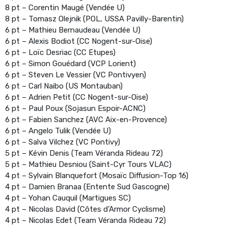
8 pt – Corentin Maugé (Vendée U)
8 pt – Tomasz Olejnik (POL, USSA Pavilly-Barentin)
6 pt – Mathieu Bernaudeau (Vendée U)
6 pt – Alexis Bodiot (CC Nogent-sur-Oise)
6 pt – Loïc Desriac (CC Etupes)
6 pt – Simon Gouédard (VCP Lorient)
6 pt – Steven Le Vessier (VC Pontivyen)
6 pt – Carl Naibo (US Montauban)
6 pt – Adrien Petit (CC Nogent-sur-Oise)
6 pt – Paul Poux (Sojasun Espoir-ACNC)
6 pt – Fabien Sanchez (AVC Aix-en-Provence)
6 pt – Angelo Tulik (Vendée U)
6 pt – Salva Vilchez (VC Pontivy)
5 pt – Kévin Denis (Team Véranda Rideau 72)
5 pt – Mathieu Desniou (Saint-Cyr Tours VLAC)
4 pt – Sylvain Blanquefort (Mosaïc Diffusion-Top 16)
4 pt – Damien Branaa (Entente Sud Gascogne)
4 pt – Yohan Cauquil (Martigues SC)
4 pt – Nicolas David (Côtes d’Armor Cyclisme)
4 pt – Nicolas Edet (Team Véranda Rideau 72)