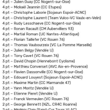
4 pt – Julien Guay (CC Nogent-sur-Oise)
4 pt – Mickaël Jeannin (CC Etupes)
4 pt – Christophe Laborie (Sojasun Espoir-ACNC)
4 pt – Christophe Laurent (Team Vulco-VC Vaulx-en-Velin)
4 pt – Rudy Lesschaeve (CC Nogent-sur-Oise)
4 pt – Ronan Racault (CM Aubervilliers 93)
4 pt – Martial Roman (UC Nantes-Atlantique)
4 pt – Florian Taillefer (VC Rouen 76)
4 pt – Thomas Vaubourzeix (VC La Pomme Marseille)
3 pt – Julien Belgy (Vendée U)
3 pt – Tony Cavet (VC Rouen 76)
3 pt – David Chopin (Hennebont Cyclisme)
3 pt – Matthieu Converset (AVC Aix-en-Provence)
3 pt – Flavien Dassonville (CC Nogent-sur-Oise)
3 pt – Edouard Louyest (Sojasun Espoir-ACNC)
3 pt – Maxime Martin (CC Marmande 47)
3 pt – Yann Moritz (Vendée U)
3 pt – Etienne Pieret (Vendée U)
3 pt – Franck Vermeulen (VC Rouen 76)
2 pt – George Bennett (NZL, CR4C Roanne)
2 pt – Médéric Clain (Saint-Cyr Tours VLAC)