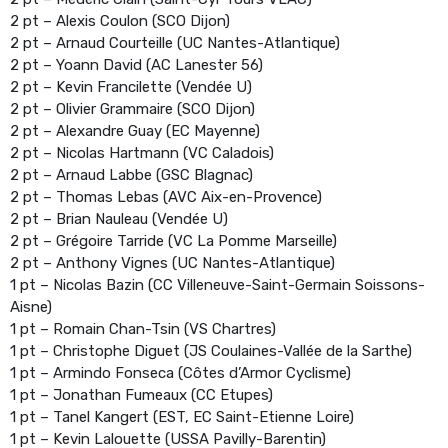
2 pt – Alexis Coulon (SCO Dijon)
2 pt – Arnaud Courteille (UC Nantes-Atlantique)
2 pt – Yoann David (AC Lanester 56)
2 pt – Kevin Francilette (Vendée U)
2 pt – Olivier Grammaire (SCO Dijon)
2 pt – Alexandre Guay (EC Mayenne)
2 pt – Nicolas Hartmann (VC Caladois)
2 pt – Arnaud Labbe (GSC Blagnac)
2 pt – Thomas Lebas (AVC Aix-en-Provence)
2 pt – Brian Nauleau (Vendée U)
2 pt – Grégoire Tarride (VC La Pomme Marseille)
2 pt – Anthony Vignes (UC Nantes-Atlantique)
1 pt – Nicolas Bazin (CC Villeneuve-Saint-Germain Soissons-
Aisne)
1 pt – Romain Chan-Tsin (VS Chartres)
1 pt – Christophe Diguet (JS Coulaines-Vallée de la Sarthe)
1 pt – Armindo Fonseca (Côtes d’Armor Cyclisme)
1 pt – Jonathan Fumeaux (CC Etupes)
1 pt – Tanel Kangert (EST, EC Saint-Etienne Loire)
1 pt – Kevin Lalouette (USSA Pavilly-Barentin)