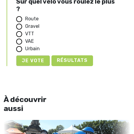
Sur quel vélo vous roulez le plus
?
Route
Gravel
VTT
VAE
Urbain
RÉSULTATS
À découvrir
aussi