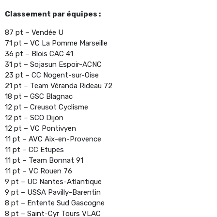
Classement par équipes :
87 pt – Vendée U
71 pt – VC La Pomme Marseille
36 pt – Blois CAC 41
31 pt – Sojasun Espoir-ACNC
23 pt – CC Nogent-sur-Oise
21 pt – Team Véranda Rideau 72
18 pt – GSC Blagnac
12 pt – Creusot Cyclisme
12 pt – SCO Dijon
12 pt – VC Pontivyen
11 pt – AVC Aix-en-Provence
11 pt – CC Etupes
11 pt – Team Bonnat 91
11 pt – VC Rouen 76
9 pt – UC Nantes-Atlantique
9 pt – USSA Pavilly-Barentin
8 pt – Entente Sud Gascogne
8 pt – Saint-Cyr Tours VLAC