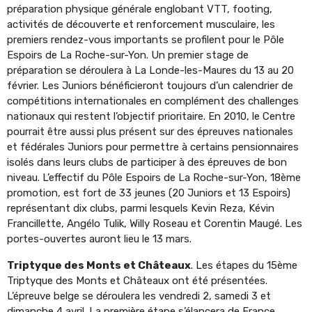
préparation physique générale englobant VTT, footing,
activités de découverte et renforcement musculaire, les
premiers rendez-vous importants se profilent pour le Pôle
Espoirs de La Roche-sur-Yon. Un premier stage de
préparation se déroulera à La Londe-les-Maures du 13 au 20
février. Les Juniors bénéficieront toujours d’un calendrier de
compétitions internationales en complément des challenges
nationaux qui restent l’objectif prioritaire. En 2010, le Centre
pourrait être aussi plus présent sur des épreuves nationales
et fédérales Juniors pour permettre à certains pensionnaires
isolés dans leurs clubs de participer à des épreuves de bon
niveau. L’effectif du Pôle Espoirs de La Roche-sur-Yon, 18ème
promotion, est fort de 33 jeunes (20 Juniors et 13 Espoirs)
représentant dix clubs, parmi lesquels Kevin Reza, Kévin
Francillette, Angélo Tulik, Willy Roseau et Corentin Maugé. Les
portes-ouvertes auront lieu le 13 mars.
Triptyque des Monts et Châteaux
. Les étapes du 15ème
Triptyque des Monts et Châteaux ont été présentées.
L’épreuve belge se déroulera les vendredi 2, samedi 3 et
dimanche 4 avril. La première étape s’élancera de France