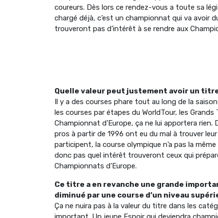
coureurs. Dès lors ce rendez-vous a toute sa légi
chargé déjà, c’est un championnat qui va avoir d
trouveront pas d’intérêt à se rendre aux Champi
Quelle valeur peut justement avoir un tit
Il y a des courses phare tout au long de la saiso
les courses par étapes du WorldTour, les Grands 
Championnat d’Europe, ça ne lui apportera rien. 
pros à partir de 1996 ont eu du mal à trouver leu
participent, la course olympique n’a pas la mêm
donc pas quel intérêt trouveront ceux qui prépare
Championnats d’Europe.
Ce titre a en revanche une grande importan
diminué par une course d’un niveau supéri
Ça ne nuira pas à la valeur du titre dans les catég
important. Un jeune Espoir qui deviendra champio