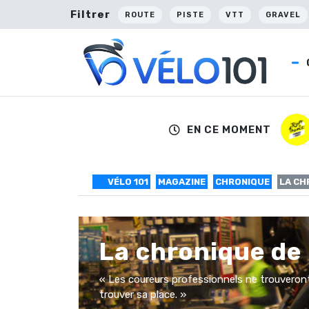
Filtrer
ROUTE
PISTE
VTT
GRAVEL
EN CE MOMENT
VÉLO 101
MAGAZINE
CHRONIQUE
LA CH
La chronique de 
« Les coureurs professionnels ne trouveront 
trouver sa place. »