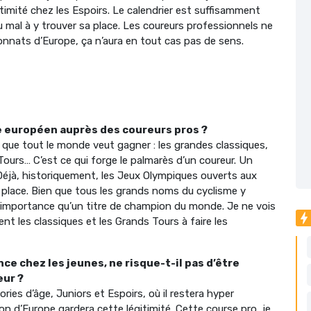
timité chez les Espoirs. Le calendrier est suffisamment
u mal à y trouver sa place. Les coureurs professionnels ne
onnats d’Europe, ça n’aura en tout cas pas de sens.
re européen auprès des coureurs pros ?
n que tout le monde veut gagner : les grandes classiques,
Tours… C’est ce qui forge le palmarès d’un coureur. Un
Déjà, historiquement, les Jeux Olympiques ouverts aux
r place. Bien que tous les grands noms du cyclisme y
e importance qu’un titre de champion du monde. Je ne vois
nt les classiques et les Grands Tours à faire les
ce chez les jeunes, ne risque-t-il pas d’être
eur ?
ories d’âge, Juniors et Espoirs, où il restera hyper
n d’Europe gardera cette légitimité. Cette course pro, je