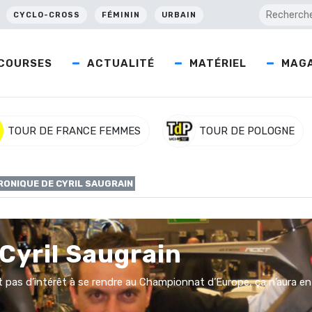
CYCLO-CROSS
FÉMININ
URBAIN
COURSES
ACTUALITÉ
MATÉRIEL
MAGA
TOUR DE FRANCE FEMMES
TOUR DE POLOGNE
RONIQUE DE CYRIL SAUGRAIN
Cyril Saugrain
pas d’intérêt à se rendre au Championnat d’Europe, ça n’aura en t