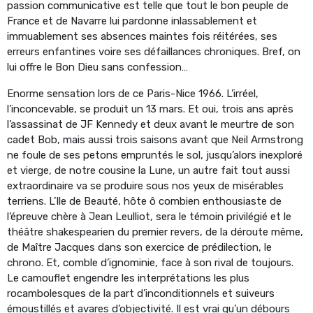
passion communicative est telle que tout le bon peuple de
France et de Navarre lui pardonne inlassablement et
immuablement ses absences maintes fois réitérées, ses
erreurs enfantines voire ses défaillances chroniques. Bref, on
lui offre le Bon Dieu sans confession…
Enorme sensation lors de ce Paris-Nice 1966. L’irréel,
l’inconcevable, se produit un 13 mars. Et oui, trois ans après
l’assassinat de JF Kennedy et deux avant le meurtre de son
cadet Bob, mais aussi trois saisons avant que Neil Armstrong
ne foule de ses petons empruntés le sol, jusqu’alors inexploré
et vierge, de notre cousine la Lune, un autre fait tout aussi
extraordinaire va se produire sous nos yeux de misérables
terriens. L’Ile de Beauté, hôte ô combien enthousiaste de
l’épreuve chère à Jean Leulliot, sera le témoin privilégié et le
théâtre shakespearien du premier revers, de la déroute même,
de Maître Jacques dans son exercice de prédilection, le
chrono. Et, comble d’ignominie, face à son rival de toujours.
Le camouflet engendre les interprétations les plus
rocambolesques de la part d’inconditionnels et suiveurs
émoustillés et avares d’objectivité. Il est vrai qu’un débours