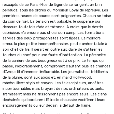
rescapés de ce Paris-Nice de légende se rangent, un brin
penauds, sous les ordres du Monsieur Loyal de l’épreuve. Les
premières heures de course sont poignantes. Chacun se toise
du coin de l’œil. La tension est palpable, le suspense qui
demeure toutefois rôde et tâtonne. A croire que le destin
capricieux n’a encore pas choisi son camp. Les formations
serviles des deux protagonistes sont figées. La moindre
erreur, la plus petite incompréhension, peut s’avérer fatale à
son chef de file. Il serait en outre suicidaire de s’attirer les
foudres du chef pour une faute d’inattention. La pérennité
de la carrière de ces besogneux est à ce prix. Le temps qui
passe, inexorablement, compromet d’autant plus les chances
d’Anquetil d’inverser l’inéluctable. Les journalistes, frétillants
de la plume, sont aux abois et, en mal d’Hollywood,
mâchouillent stylo et crayon. Les télescripteurs, ancêtres
incontournables mais bruyant de nos ordinateurs actuels,
frémissent mais ne frissonnent pas encore seuls. Les clans
déchaînés qui bordurent l’étroite chaussée vocifèrent leurs
encouragements ou leur dédain, à défaut de haine.