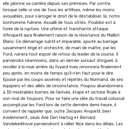
elle jalonne sa carrière depuis ses prémices. Par contre,
lorsque celle-ci use de tous les artifices, même les moins
avouables, pour s’arroger le droit de le déstabiliser, là, notre
bonhomme fulmine. Assailli de tous côtés, Poulidor est à
l’orée de la rupture. Une ultime et tranchante attaque
d’Anquetil aura finalement raison de la résistance du Maillot
Blanc. Ce démarrage subtil et imparable, ajouté au barrage
savamment érigé et orchestré, de main de maître, par les
Ford, ruinera tout espoir de retour du leader de la course. Il
parviendra néanmoins, dans un dernier sursaut d’orgueil, à
recoller à la roue arrière du fuyard mais renoncera finalement
peu après, en moins de temps qu’il n’en faut pour le dire.
Epuisé par les coups assénés et répétés du Normand, de ses
équipiers et des alliés de circonstance, Poupou abandonnera
à 30 misérables bornes de l’arrivée, étape et victoire finale à
son rival de toujours. Pour se faire une idée du travail colossal
accompli par les Ford lors de cette dernière demi-heure, il
convient de rappeler que, outre Jacques Anquetil, bien
évidemment, seuls Arie Den Hartog et Bernard
Vandekerkhove parviendront à rallier Nice dans les délais. Les