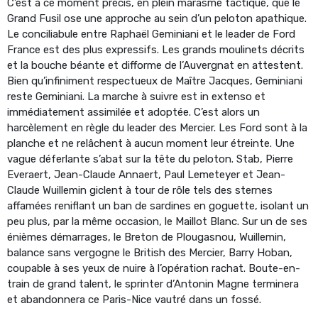
C’est à ce moment précis, en plein marasme tactique, que le
Grand Fusil ose une approche au sein d’un peloton apathique.
Le conciliabule entre Raphaël Geminiani et le leader de Ford
France est des plus expressifs. Les grands moulinets décrits
et la bouche béante et difforme de l’Auvergnat en attestent.
Bien qu’infiniment respectueux de Maître Jacques, Geminiani
reste Geminiani. La marche à suivre est in extenso et
immédiatement assimilée et adoptée. C’est alors un
harcèlement en règle du leader des Mercier. Les Ford sont à la
planche et ne relâchent à aucun moment leur étreinte. Une
vague déferlante s’abat sur la tête du peloton. Stab, Pierre
Everaert, Jean-Claude Annaert, Paul Lemeteyer et Jean-
Claude Wuillemin giclent à tour de rôle tels des sternes
affamées reniflant un ban de sardines en goguette, isolant un
peu plus, par la même occasion, le Maillot Blanc. Sur un de ses
énièmes démarrages, le Breton de Plougasnou, Wuillemin,
balance sans vergogne le British des Mercier, Barry Hoban,
coupable à ses yeux de nuire à l’opération rachat. Boute-en-
train de grand talent, le sprinter d’Antonin Magne terminera
et abandonnera ce Paris-Nice vautré dans un fossé.