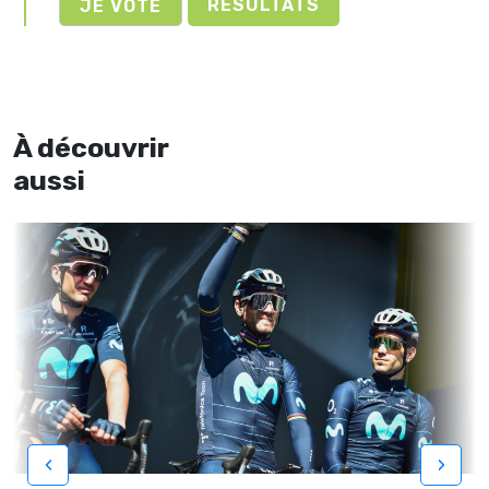
RÉSULTATS
À découvrir
aussi
‹
›