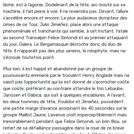
lâché, est à l’agonie. Dodelinant de la tête, arc-bouté sur sa
machine, il fait peine à voir. Il ne reviendra pas. Devant, l’allure
s’accélère encore et encore. Le plus audacieux dompteur des
cimes de ce Tour, Julio Jimeñez, place alors une attaque
phénoménale et tranchante qui semble, à cet instant, fatale
au second Transalpin Felice Gimondi et au premier attaquant
du jour, Galera. Le Bergamasque décroche donc du duo de
tête. Il n’apparaît pas des plus sereins, le néophyte, mais ne
s’écroule toutefois point.
Plus loin, il est happé et abandonné par un groupe de
poursuivants emmené par le truculent Henry Anglade mais ne
saisit pas l’opportunité qui lui est donné de s’accrocher coûte
que coûte, préférant au contraire attendre le trio Lebaube,
Janssen et Gabica, qui suit à quelques encablures. A l’avant,
les deux hommes de tête, Poulidor et Jimeñez, possèdent
une petite marge d’avance avoisinant les 40 secondes sur le
groupe Maillot Jaune. L’avance croît imperceptiblement mais
inexorablement pendant que Felice Gimondi, un brin filou, se
remet de sa défaillance passagère dans la roue de ce brave