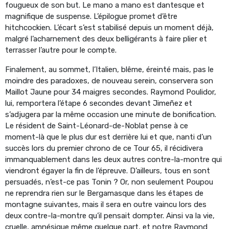
fougueux de son but. Le mano a mano est dantesque et
magnifique de suspense. L’épilogue promet d’être
hitchcockien. L’écart s’est stabilisé depuis un moment déjà,
malgré l’acharnement des deux belligérants à faire plier et
terrasser l’autre pour le compte.
Finalement, au sommet, l’Italien, blême, éreinté mais, pas le
moindre des paradoxes, de nouveau serein, conservera son
Maillot Jaune pour 34 maigres secondes. Raymond Poulidor,
lui, remportera l’étape 6 secondes devant Jimeñez et
s’adjugera par la même occasion une minute de bonification.
Le résident de Saint-Léonard-de-Noblat pense à ce
moment-là que le plus dur est derrière lui et que, nanti d’un
succès lors du premier chrono de ce Tour 65, il récidivera
immanquablement dans les deux autres contre-la-montre qui
viendront égayer la fin de l’épreuve. D’ailleurs, tous en sont
persuadés, n’est-ce pas Tonin ? Or, non seulement Poupou
ne reprendra rien sur le Bergamasque dans les étapes de
montagne suivantes, mais il sera en outre vaincu lors des
deux contre-la-montre qu’il pensait dompter. Ainsi va la vie,
cruelle, amnésique même quelque part, et notre Raymond