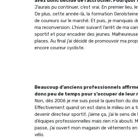
avez donc décidé de raccrocher. Pourquoi 
J’aurais pu continuer, c’est vrai. En premier lieu,
De plus, cette année-là, la formation Gerolstein
de coureurs sur le marché. Et puis, je manquais d
ma reconversion. L’hiver suivant l’arrêt de ma car
sportif et pour encadrer des jeunes. Malheureus
places. Au final j’ai décidé de promouvoir ma pro
encore coureur cycliste.
Beaucoup d’anciens professionnels affirmen
donc peu de temps pour s’occuper de leur r
Non, dès 2006 je me suis posé la question du doma
Effectivement quand on est dans le milieu on a t
devenir directeur sportif, j’aime ça, j’ai le sens d
d’équipes professionnelles mais rien n’a abouti.
passe, j’ai ouvert mon magasin de vêtements en
vélo.