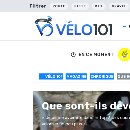
Filtrer
ROUTE
PISTE
VTT
GRAVEL
EN CE MOMENT
VÉLO 101
MAGAZINE
CHRONIQUE
QUE S
Que sont-ils dev
« Je pense avoir été dans le Top 3 des coure
valoriser un peu plus. »