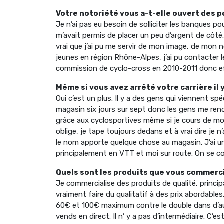
Votre notoriété vous a-t-elle ouvert des p
Je n’ai pas eu besoin de solliciter les banques p
m’avait permis de placer un peu d’argent de côté.
vrai que j’ai pu me servir de mon image, de mon
jeunes en région Rhône-Alpes, j’ai pu contacter le
commission de cyclo-cross en 2010-2011 donc ef
Même si vous avez arrêté votre carrière il 
Oui c’est un plus. Il y a des gens qui viennent s
magasin six jours sur sept donc les gens me ren
grâce aux cyclosportives même si je cours de mo
oblige, je tape toujours dedans et à vrai dire je 
le nom apporte quelque chose au magasin. J’ai un
principalement en VTT et moi sur route. On se c
Quels sont les produits que vous commerc
Je commercialise des produits de qualité, principa
vraiment faire du qualitatif à des prix abordable
60€ et 100€ maximum contre le double dans d’aut
vends en direct. Il n’ y a pas d’intermédiaire. C’e