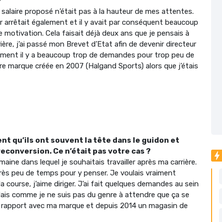
?
 le salaire proposé n’était pas à la hauteur de mes attentes.
er arrêtait également et il y avait par conséquent beaucoup
e motivation. Cela faisait déjà deux ans que je pensais à
rière, j’ai passé mon Brevet d’Etat afin de devenir directeur
ement il y a beaucoup trop de demandes pour trop peu de
pre marque créée en 2007 (Halgand Sports) alors que j’étais
t qu’ils ont souvent la tête dans le guidon et
econversion. Ce n’était pas votre cas ?
ine dans lequel je souhaitais travailler après ma carrière.
rès peu de temps pour y penser. Je voulais vraiment
e la course, j’aime diriger. J’ai fait quelques demandes au sein
 Mais comme je ne suis pas du genre à attendre que ça se
 rapport avec ma marque et depuis 2014 un magasin de