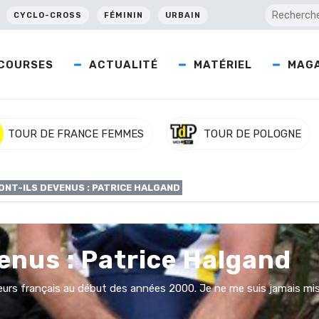
CYCLO-CROSS
FÉMININ
URBAIN
COURSES
ACTUALITÉ
MATÉRIEL
MAGA
TOUR DE FRANCE FEMMES
TOUR DE POLOGNE
ONT-ILS DEVENUS : PATRICE HALGAND
enus : Patrice Halgand
urs français au début des années 2000. Je ne me suis jamais mis 