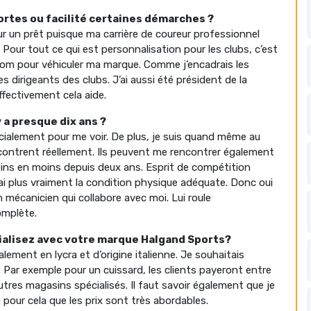
ortes ou facilité certaines démarches ?
our un prêt puisque ma carrière de coureur professionnel
 Pour tout ce qui est personnalisation pour les clubs, c’est
 nom pour véhiculer ma marque. Comme j’encadrais les
s dirigeants des clubs. J’ai aussi été président de la
fectivement cela aide.
y a presque dix ans ?
pécialement pour me voir. De plus, je suis quand même au
contrent réellement. Ils peuvent me rencontrer également
ins en moins depuis deux ans. Esprit de compétition
n’ai plus vraiment la condition physique adéquate. Donc oui
 mécanicien qui collabore avec moi. Lui roule
omplète.
ialisez avec votre marque Halgand Sports?
lement en lycra et d’origine italienne. Je souhaitais
s. Par exemple pour un cuissard, les clients payeront entre
res magasins spécialisés. Il faut savoir également que je
st pour cela que les prix sont très abordables.