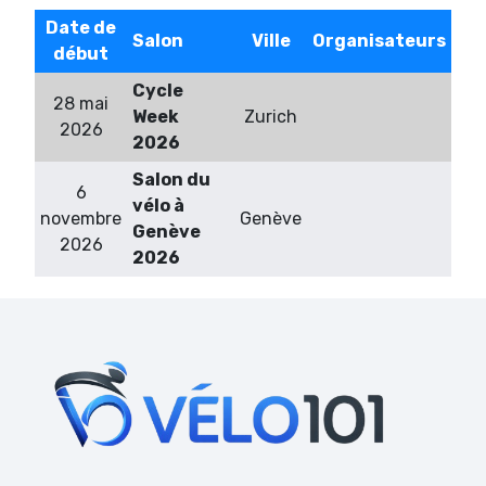
Date de
Salon
Ville
Organisateurs
début
Cycle
28 mai
Week
Zurich
2026
2026
Salon du
6
vélo à
novembre
Genève
Genève
2026
2026