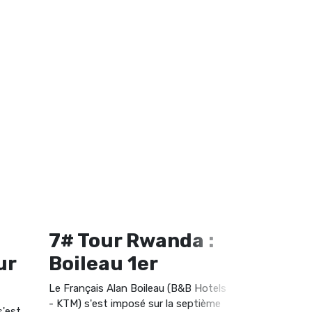
7# Tour Rwanda :
6# Tou
ur
Boileau 1er
Budya
Le Français Alan Boileau (B&B Hotels
C'est Anatol
- KTM) s'est imposé sur la septième
Polygon Cycli
s'est