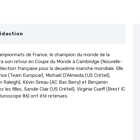
édaction
ampionnats de France, le champion du monde de la
fera son retour en Coupe du Monde à Cambridge (Nouvelle-
 sélection française pour la deuxième manche mondiale. Elle
e (Team Europcar), Michaël D’Almeida (US Créteil),
Raleigh), Kévin Sireau (AC Bas Berry) et Benjamin
s filles, Sandie Clair (US Créteil), Virginie Cueff (Brest IC
uroscope 86) ont été retenues.