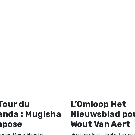
Tour du
L’Omloop Het
nda : Mugisha
Nieuwsblad po
mpose
Wout Van Aert
ndais Moïse Mugisha
Wout van Aert (Jumbo Visma) 