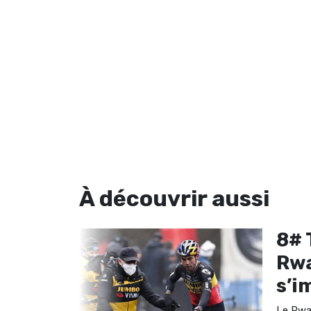
À découvrir
aussi
nda :
8# 
impose
Rwa
s’i
one Hopper -
 imposé sur la
Le Rwa