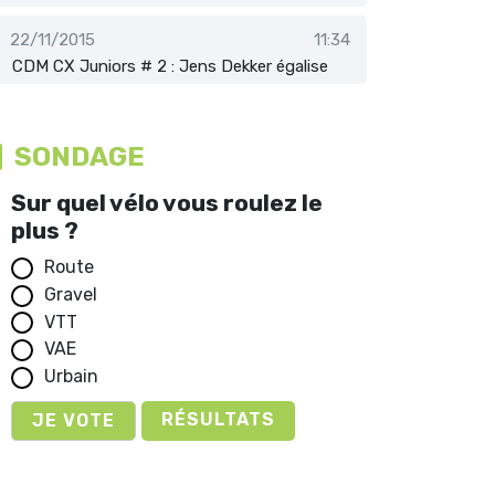
22/11/2015
11:34
CDM CX Juniors # 2 : Jens Dekker égalise
SONDAGE
Sur quel vélo vous roulez le
plus ?
Route
Gravel
VTT
VAE
Urbain
RÉSULTATS