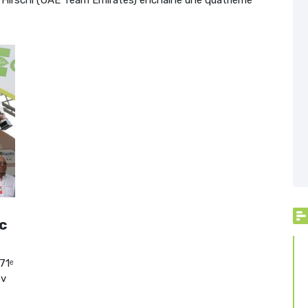
rc
71ᵉ
ov