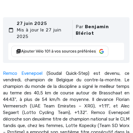
27 juin 2025
Par
Benjamin
Mis à jour le 27 juin
Blériot
2025
Ajouter Vélo 101 à vos sources préférées
Remco Evenepoel
(Soudal Quick-Step) est devenu, ce
vendredi, champion de Belgique du contre-la-montre. Le
champion du monde de la discipline a signé le meilleur temps
au terme des 40,5 km de course autour de
Brasschaat en
44:43″, à plus de 54 km/h de moyenne. Il devance Florian
Vermeersch (UAE Team Emirates – XRG), +1:11″, et Alec
Segaert (Lotto Cycling Team), +1:32″. Remco Evenepoel
décroche son deuxième titre de champion national sur le CLM
tandis que, chez les femmes, Lotte Kopecky (Team SD Worx
– Protime) a empoché son septième titre consécutif dans la