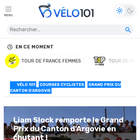
MENU
EN CE MOMENT
TOUR DE FRANCE FEMMES
TOUR DE POL
VÉLO 101
COURSES CYCLISTES
GRAND PRIX DU
CANTON D'ARGOVIE
Liam Slock remporte le Grand
Prix du Canton d’Argovie en
chutant !