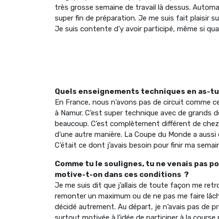
très grosse semaine de travail là dessus. Automati
super fin de préparation. Je me suis fait plaisir s
Je suis contente d’y avoir participé, même si quan
Quels enseignements techniques en as-tu 
En France, nous n’avons pas de circuit comme c
à Namur. C’est super technique avec de grands dév
beaucoup. C’est complètement différent de chez 
d’une autre manière. La Coupe du Monde a aussi ét
C’était ce dont j’avais besoin pour finir ma semai
Comme tu le soulignes, tu ne venais pas p
motive-t-on dans ces conditions ?
Je me suis dit que j’allais de toute façon me retrou
remonter un maximum ou de ne pas me faire lâche
décidé autrement. Au départ, je n’avais pas de pre
surtout motivée à l’idée de participer à la course 