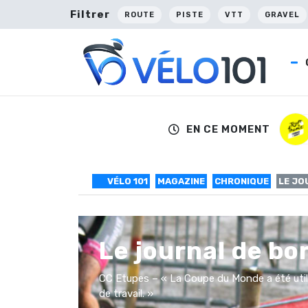
Filtrer
ROUTE
PISTE
VTT
GRAVEL
EN CE MOMENT
VÉLO 101
MAGAZINE
CHRONIQUE
LE JO
Le journal de bo
CC Etupes – « La Coupe du Monde a été utile 
de travail. »