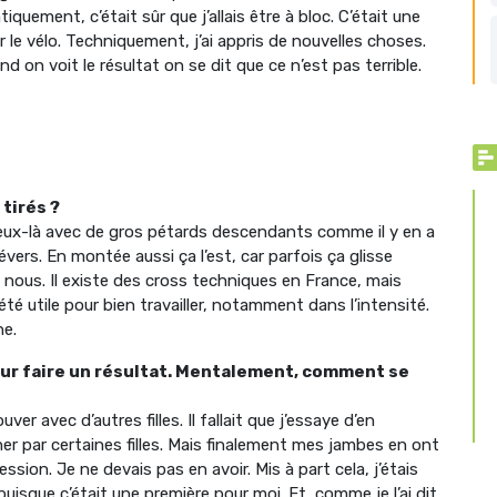
quement, c’était sûr que j’allais être à bloc. C’était une
ur le vélo. Techniquement, j’ai appris de nouvelles choses.
d on voit le résultat on se dit que ce n’est pas terrible.
tirés ?
eux-là avec de gros pétards descendants comme il y en a
ers. En montée aussi ça l’est, car parfois ça glisse
nous. Il existe des cross techniques en France, mais
é utile pour bien travailler, notamment dans l’intensité.
ne.
our faire un résultat. Mentalement, comment se
ver avec d’autres filles. Il fallait que j’essaye d’en
r par certaines filles. Mais finalement mes jambes en ont
ssion. Je ne devais pas en avoir. Mis à part cela, j’étais
puisque c’était une première pour moi. Et, comme je l’ai dit,