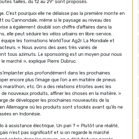
utes tailles, du 12 au 29″ sont proposés.
e. C’est pourquoi elle ne délaisse pas la première monte en
t ou Cannondale, même si le paysage au niveau des
ise a également doublé son chiffre d’affaires dans la
 elle peut séduire les vélos urbains en libre-service.
ue équipe les formations WorldTour Ag2r La Mondiale et
facteurs. « Nous avons des axes très variés de
nt tous azimuts. Le sponsoring est un moyen pour nous
le marché », explique Pierre Dubruc.
t s’implanter plus profondément dans les prochaines
er encore plus l’image que l’on a en matière de pneus
s marathon, etc. On a des relations étroites avec les
de nouveaux produits, affiner les choses en la matière. »
harge de développer les prochaines nouveautés de la
en Allemagne où les produits sont stockés avant qu’ils ne
basées en Indonésie.
 à assistance électrique. Un pari ? « Plutôt une réalité,
nçais n’est pas significatif et si on regarde le marché