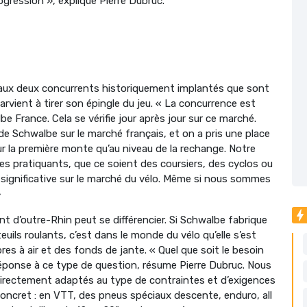
gression », explique Pierre Dubruc.
e aux deux concurrents historiquement implantés que sont
arvient à tirer son épingle du jeu. « La concurrence est
e France. Cela se vérifie jour après jour sur ce marché.
de Schwalbe sur le marché français, et on a pris une place
ur la première monte qu’au niveau de la rechange. Notre
s pratiquants, que ce soient des coursiers, des cyclos ou
significative sur le marché du vélo. Même si nous sommes
»
cant d’outre-Rhin peut se différencier. Si Schwalbe fabrique
ls roulants, c’est dans le monde du vélo qu’elle s’est
es à air et des fonds de jante. « Quel que soit le besoin
réponse à ce type de question, résume Pierre Dubruc. Nous
directement adaptés au type de contraintes et d’exigences
ncret : en VTT, des pneus spéciaux descente, enduro, all