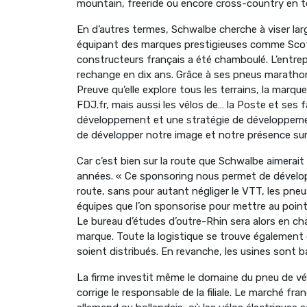
mountain, freeride ou encore cross-country en to
En d’autres termes, Schwalbe cherche à viser larg
équipant des marques prestigieuses comme Scot
constructeurs français a été chamboulé. L’entrepr
rechange en dix ans. Grâce à ses pneus marathons,
Preuve qu’elle explore tous les terrains, la marq
FDJ.fr, mais aussi les vélos de… la Poste et ses 
développement et une stratégie de développeme
de développer notre image et notre présence sur 
Car c’est bien sur la route que Schwalbe aimerai
années. « Ce sponsoring nous permet de développ
route, sans pour autant négliger le VTT, les pneu
équipes que l’on sponsorise pour mettre au point 
Le bureau d’études d’outre-Rhin sera alors en c
marque. Toute la logistique se trouve également 
soient distribués. En revanche, les usines sont 
La firme investit même le domaine du pneu de vélo
corrige le responsable de la filiale. Le marché fra