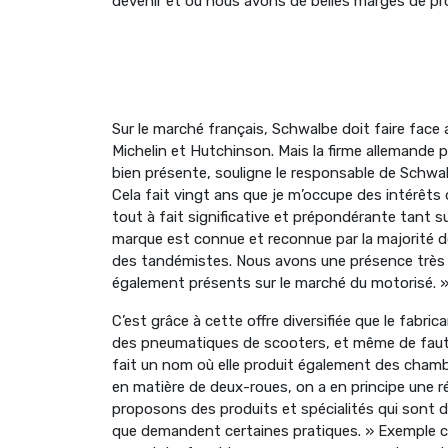
devenir et où nous avons de belles marges de pro
Sur le marché français, Schwalbe doit faire fac
Michelin et Hutchinson. Mais la firme allemande p
bien présente, souligne le responsable de Schwalb
Cela fait vingt ans que je m’occupe des intérêts 
tout à fait significative et prépondérante tant s
marque est connue et reconnue par la majorité de
des tandémistes. Nous avons une présence très 
également présents sur le marché du motorisé. 
C’est grâce à cette offre diversifiée que le fabri
des pneumatiques de scooters, et même de fauteui
fait un nom où elle produit également des chambr
en matière de deux-roues, on a en principe une 
proposons des produits et spécialités qui sont 
que demandent certaines pratiques. » Exemple co