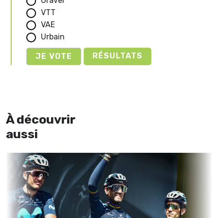
Gravel
VTT
VAE
Urbain
RÉSULTATS
À découvrir
aussi