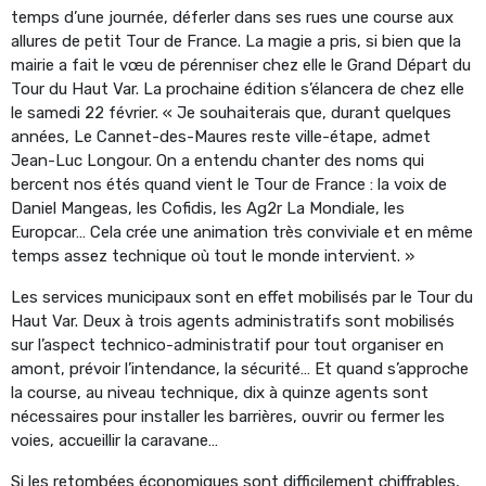
temps d’une journée, déferler dans ses rues une course aux
allures de petit Tour de France. La magie a pris, si bien que la
mairie a fait le vœu de pérenniser chez elle le Grand Départ du
Tour du Haut Var. La prochaine édition s’élancera de chez elle
le samedi 22 février. « Je souhaiterais que, durant quelques
années, Le Cannet-des-Maures reste ville-étape, admet
Jean-Luc Longour. On a entendu chanter des noms qui
bercent nos étés quand vient le Tour de France : la voix de
Daniel Mangeas, les Cofidis, les Ag2r La Mondiale, les
Europcar… Cela crée une animation très conviviale et en même
temps assez technique où tout le monde intervient. »
Les services municipaux sont en effet mobilisés par le Tour du
Haut Var. Deux à trois agents administratifs sont mobilisés
sur l’aspect technico-administratif pour tout organiser en
amont, prévoir l’intendance, la sécurité… Et quand s’approche
la course, au niveau technique, dix à quinze agents sont
nécessaires pour installer les barrières, ouvrir ou fermer les
voies, accueillir la caravane…
Si les retombées économiques sont difficilement chiffrables,