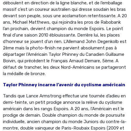
déboulent en direction de la ligne blanche, et de l’emballage
massif c’est un coureur australien qui dresse soudain les bras
devant son peuple, sous une acclamation retentissante. A 20
ans, Michael Matthews, qui rejoindra les pros de Rabobank
l’an prochain, devient champion du monde Espoirs. Le point
final d’une saison 2010 éblouissante. Derrière lui, les places
d’honneur se jouent d’un rien. L’Allemand John Degenkolb est
2ème mais la photo-finish ne parvient absolument pas à
départager l’Américain Taylor Phinney du Canadien Guillaume
Boivin, qui précèdent le Français Arnaud Demare, 5ème. A
défaut de trancher, les deux Nord-Américains se partageront
la médaille de bronze.
Taylor Phinney incarne l’avenir du cyclisme américain
Tandis que Lance Armstrong effectue une tournée d’adieu en
demi-teinte, un petit prodige annonce la relève du cyclisme
américain dans les rangs Espoirs. A 20 ans, l’Américain est le
prodige de demain. Double champion du monde de poursuite
individuelle, ancien champion du monde Juniors du contre-la-
montre, double vainqueur de Paris-Roubaix Espoirs (2009 et