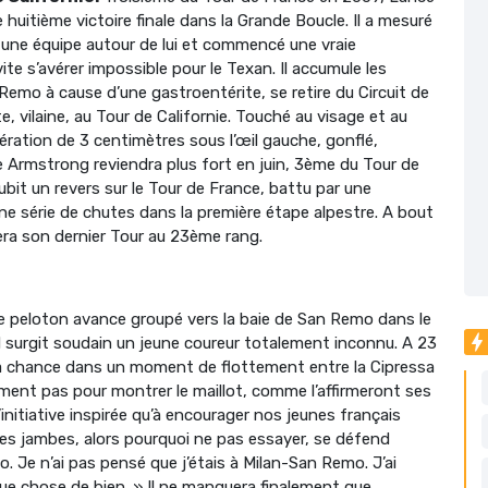
huitième victoire finale dans la Grande Boucle. Il a mesuré
ruit une équipe autour de lui et commencé une vraie
ite s’avérer impossible pour le Texan. Il accumule les
emo à cause d’une gastroentérite, se retire du Circuit de
, vilaine, au Tour de Californie. Touché au visage et au
ération de 3 centimètres sous l’œil gauche, gonflé,
e Armstrong reviendra plus fort en juin, 3ème du Tour de
bit un revers sur le Tour de France, battu par une
une série de chutes dans la première étape alpestre. A bout
a son dernier Tour au 23ème rang.
 peloton avance groupé vers la baie de San Remo dans le
d surgit soudain un jeune coureur totalement inconnu. A 23
sa chance dans un moment de flottement entre la Cipressa
nement pas pour montrer le maillot, comme l’affirmeront ses
initiative inspirée qu’à encourager nos jeunes français
es jambes, alors pourquoi ne pas essayer, se défend
o. Je n’ai pas pensé que j’étais à Milan-San Remo. J’ai
que chose de bien. » Il ne manquera finalement que