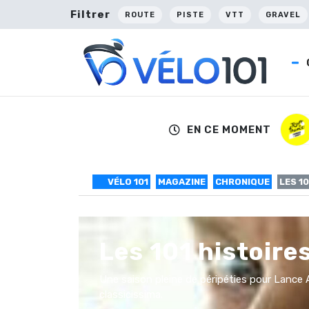
Filtrer
ROUTE
PISTE
VTT
GRAVEL
EN CE MOMENT
VÉLO 101
MAGAZINE
CHRONIQUE
LES 1
Les 101 histoire
Une saison pleine de péripéties pour Lance A
classicissima.