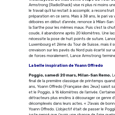
Armstrong (RadioShack) vise ni plus ni moins une 
le travail qu’il lui restait à accomplir, a reconst
préparation en ce sens. Mais à 38 ans, le pari va v
déboires en début d’année, renonce à Milan-San R
la Sarthe pour les mêmes maux. Puis c’est la chute
coude, il abandonne après 20 kilomètres. Une lac
nécessite la pose de huit points de suture. Lanc
Luxembourg et 2ème du Tour de Suisse, mais il su
crevaison sur les pavés du Nord puis écarté sur 
de forces moralement, Lance Armstrong terminer
La belle inspiration de Yoann Offredo
Poggio, samedi 20 mars, Milan-San Remo.
Le
final de la première classique de printemps quan
ans, Yoann Offredo (Française des Jeux) saisit 
et le Poggio, à 16 kilomètres de l’arrivée. Certai
détracteurs plus enclins à décourager ce genre d’
décomplexés dans leurs actes. « J’avais de bonn
Yoann Offredo. L’objectif était de passer le Poggi
juste pensé que j’avais une chance de faire quel