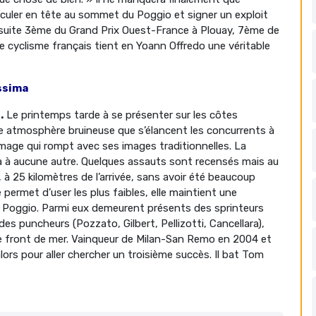
uler en tête au sommet du Poggio et signer un exploit
 la suite 3ème du Grand Prix Ouest-France à Plouay, 7ème de
e cyclisme français tient en Yoann Offredo une véritable
issima
.
Le printemps tarde à se présenter sur les côtes
ne atmosphère bruineuse que s’élancent les concurrents à
 image qui rompt avec ses images traditionnelles. La
ra à aucune autre. Quelques assauts sont recensés mais au
 à 25 kilomètres de l’arrivée, sans avoir été beaucoup
 permet d’user les plus faibles, elle maintient une
u Poggio. Parmi eux demeurent présents des sprinteurs
es puncheurs (Pozzato, Gilbert, Pellizotti, Cancellara),
 le front de mer. Vainqueur de Milan-San Remo en 2004 et
lors pour aller chercher un troisième succès. Il bat Tom