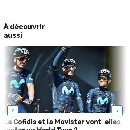
À découvrir
aussi
‹
›
La Cofidis et la Movistar vont-elles
rester en World Tour ?