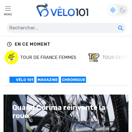
MENU
EN CE MOMENT
TOUR DE FRANCE FEMMES
TOUR DE POL
VÉLO 101
MAGAZINE
CHRONIQUE
Quand Corima réinvente la
roue