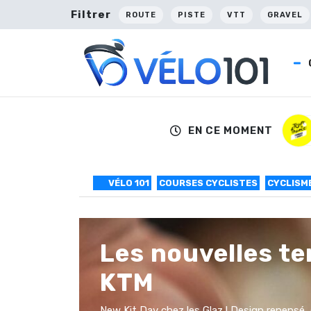
Filtrer
ROUTE
PISTE
VTT
GRAVEL
EN CE MOMENT
VÉLO 101
COURSES CYCLISTES
CYCLISM
Les nouvelles te
KTM
New Kit Day chez les Glaz ! Design repensé, 