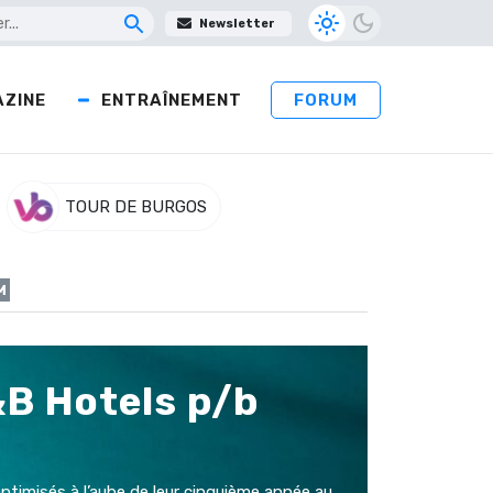
Newsletter
ZINE
ENTRAÎNEMENT
FORUM
TOUR DE BURGOS
M
&B Hotels p/b
ptimisés à l’aube de leur cinquième année au