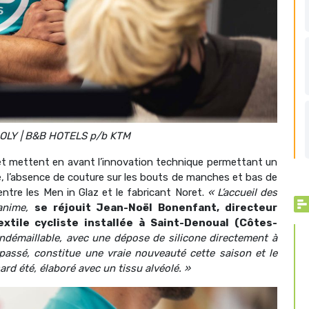
OLY | B&B HOTELS p/b KTM
et mettent en avant l’innovation technique permettant un
, l’absence de couture sur les bouts de manches et bas de
entre les Men in Glaz et le fabricant Noret.
« L’accueil des
nanime,
se réjouit Jean-Noël Bonenfant, directeur
extile cycliste installée à Saint-Denoual (Côtes-
 indémaillable, avec une dépose de silicone directement à
e passé, constitue une vraie nouveauté cette saison et le
ard été, élaboré avec un tissu alvéolé. »