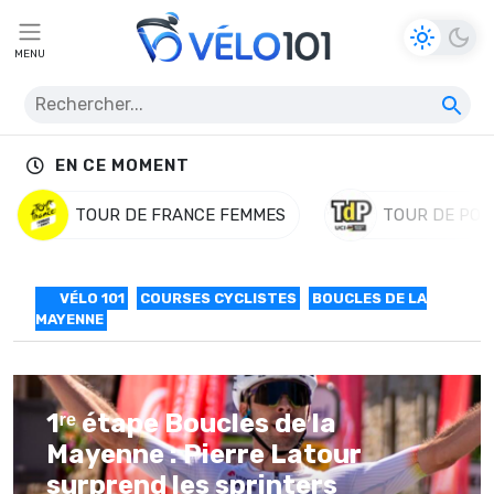
MENU
EN CE MOMENT
TOUR DE FRANCE FEMMES
TOUR DE POL
VÉLO 101
COURSES CYCLISTES
BOUCLES DE LA
MAYENNE
1ʳᵉ étape Boucles de la
Mayenne : Pierre Latour
surprend les sprinters