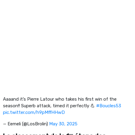
Aaaand it’s Pierre Latour who takes his first win of the
season!! Superb attack, timed it perfectly 💪
#Boucles53
pic.twitter.com/h9pMffHHwD
— Eemeli (@LosBrolin)
May 30, 2025