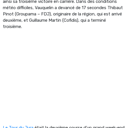
ainsi sa troisième victoire en carrière. Dans des conditions
météo difficiles, Vauquelin a devancé de 17 secondes Thibaut
Pinot (Groupama – FDJ), originaire de la région, qui est arrivé
deuxième, et Guillaume Martin (Cofidis), qui a terminé
troisième.
Le Tour du Jura
était la deuxième course d’un grand week-end