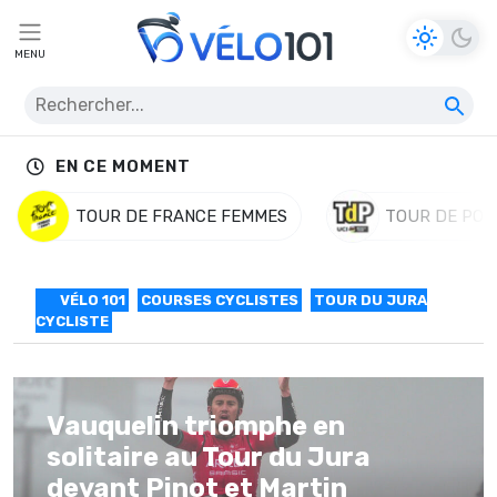
MENU
EN CE MOMENT
TOUR DE FRANCE FEMMES
TOUR DE POL
VÉLO 101
COURSES CYCLISTES
TOUR DU JURA
CYCLISTE
Vauquelin triomphe en
solitaire au Tour du Jura
devant Pinot et Martin