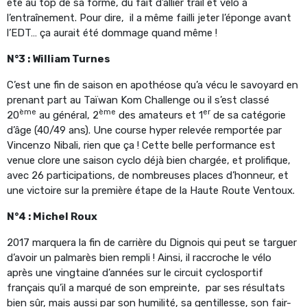
été au top de sa forme, du fait d’allier trail et vélo à
l’entraînement. Pour dire, il a même failli jeter l’éponge avant
l’EDT… ça aurait été dommage quand même !
N°3 : William Turnes
C’est une fin de saison en apothéose qu’a vécu le savoyard en
prenant part au Taïwan Kom Challenge ou il s’est classé
ème
ème
er
20
au général, 2
des amateurs et 1
de sa catégorie
d’âge (40/49 ans). Une course hyper relevée remportée par
Vincenzo Nibali, rien que ça ! Cette belle performance est
venue clore une saison cyclo déjà bien chargée, et prolifique,
avec 26 participations, de nombreuses places d’honneur, et
une victoire sur la première étape de la Haute Route Ventoux.
N°4 : Michel Roux
2017 marquera la fin de carrière du Dignois qui peut se targuer
d’avoir un palmarès bien rempli ! Ainsi, il raccroche le vélo
après une vingtaine d’années sur le circuit cyclosportif
français qu’il a marqué de son empreinte, par ses résultats
bien sûr, mais aussi par son humilité, sa gentillesse, son fair-