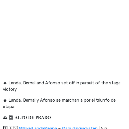
🔥 Landa, Bernal and Afonso set off in pursuit of the stage
victory
🔥 Landa, Bernal y Afonso se marchan a por el triunfo de
etapa
⛰ 2️⃣ 𝐀𝐋𝐓𝐎 𝐃𝐄 𝐏𝐑𝐀𝐃𝐎
1️⃣ 🇪🇸
@MikelLandaMeana
–
@soudalquickstep
| 5 p.