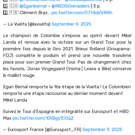
2️⃣ 🇨🇴
@Eganbernal
–
@INEOSGrenadiers
| 3 p.
3️⃣ 🇫🇷 Clément Braz…
pic.twitter.com/07t4qVVNRh
— La Vuelta (@lavuelta)
September 9, 2025
Le champion de Colombie s’impose au sprint devant Mikel
Landa et renoue avec la victoire sur un Grand Tour pour la
première fois depuis le Giro 2021. Brieuc Rolland (Groupama-
FDJ) complète le podium et prend une nouvelle troisième
place pour son premier Grand Tour. Pas de changement chez
les favoris, Jonas Vingegaard (Visma | Lease a Bike) conserve
le maillot rouge.
Egan Bernal remporte la 16e étape de la Vuelta ! Le Colombien
remporte une étape raccourcie au dernier moment devant
Mikel Landa
Suivez le Tour d’Espagne en intégralité sur Eurosport et HBO
Max
pic.twitter.com/KRBgy1COqZ
— Eurosport France (@Eurosport_FR)
September 9, 2025