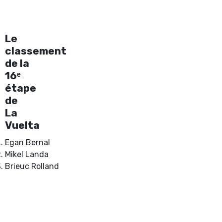
Le
classement
de la
16ᵉ
étape
de
La
Vuelta
Egan Bernal
Mikel Landa
Brieuc Rolland