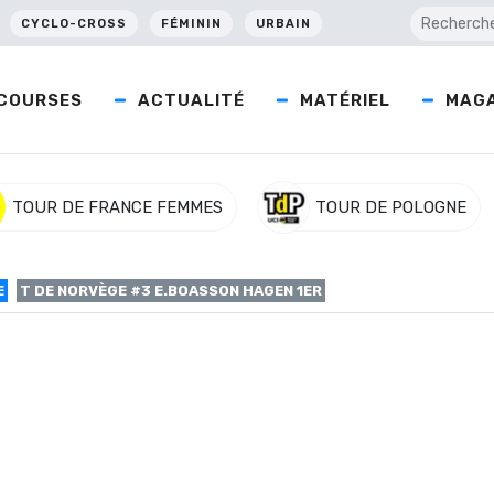
CYCLO-CROSS
FÉMININ
URBAIN
COURSES
ACTUALITÉ
MATÉRIEL
MAGA
TOUR DE FRANCE FEMMES
TOUR DE POLOGNE
E
T DE NORVÈGE #3 E.BOASSON HAGEN 1ER
 E.Boasson Hagen 1er
on Data) remporte la 3ème étape du Tour de Norvège après un gro
oris Nieuwenhuis (Sunweb) et son compatriote Alexander Kristoff