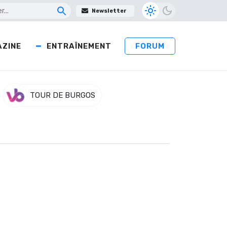
Newsletter
ZINE
ENTRAÎNEMENT
FORUM
TOUR DE BURGOS
s travail de ses coéquipiers. Il devance
 (UAE Emirates). Grace à sa performance