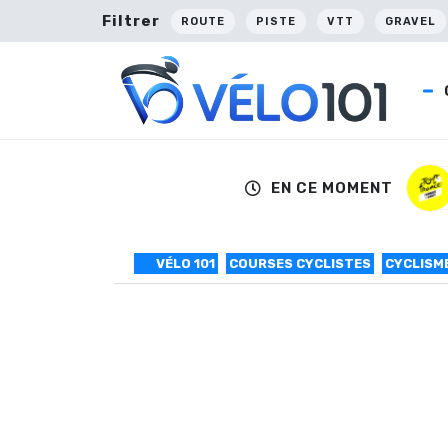
Filtrer
ROUTE
PISTE
VTT
GRAVEL
EN CE MOMENT
VÉLO 101
COURSES CYCLISTES
CYCLISM
T de Norvège #3
Le Norvégien Edvald Boasson Hagen (Dimensi
assez facilement au sprint le Néerlandais J