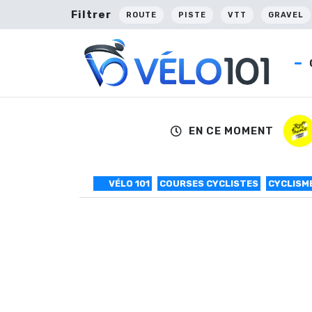
Filtrer
ROUTE
PISTE
VTT
GRAVEL
EN CE MOMENT
VÉLO 101
COURSES CYCLISTES
CYCLISM
Tom Boonen aba
Après une chute survenue au 19ème kilomètr
Transporté à l’hôpital de Roulers, le Belge s