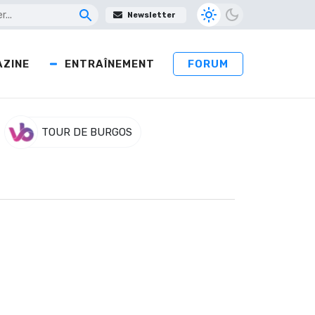
Newsletter
ZINE
ENTRAÎNEMENT
FORUM
TOUR DE BURGOS
) quitte la route du Tour des Flandres.
douleur à l’épaule gauche.