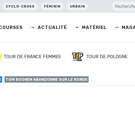
CYCLO-CROSS
FÉMININ
URBAIN
COURSES
ACTUALITÉ
MATÉRIEL
MAGA
TOUR DE FRANCE FEMMES
TOUR DE POLOGNE
E
TOM BOONEN ABANDONNE SUR LE RONDE
ndonne sur le Ronde
e, le champion de Belgique Tom Boonen (Omega Pharma-Quick Step
ouffre de contusions sur la hanche gauche, sur le côté droit et de 