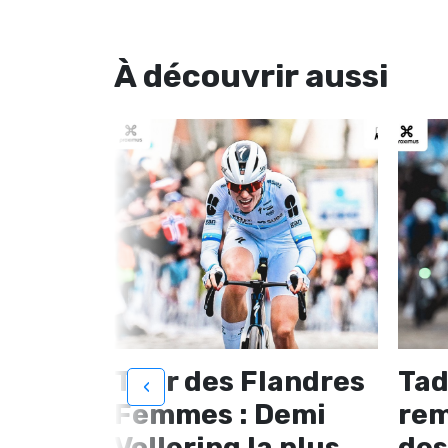
À découvrir
aussi
 der
Tour des Flandres
Tad
‹
te le
Femmes : Demi
rem
andres
Vollering la plus
des