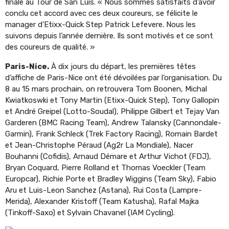
finale au Tour de San Luis. « Nous sommes satisfaits d’avoir
conclu cet accord avec ces deux coureurs, se félicite le
manager d’Etixx-Quick Step Patrick Lefevere. Nous les
suivons depuis l’année dernière. Ils sont motivés et ce sont
des coureurs de qualité. »
Paris-Nice.
À dix jours du départ, les premières têtes
d’affiche de Paris-Nice ont été dévoilées par l’organisation. Du
8 au 15 mars prochain, on retrouvera Tom Boonen, Michal
Kwiatkoswki et Tony Martin (Etixx-Quick Step), Tony Gallopin
et André Greipel (Lotto-Soudal), Philippe Gilbert et Tejay Van
Garderen (BMC Racing Team), Andrew Talansky (Cannondale-
Garmin), Frank Schleck (Trek Factory Racing), Romain Bardet
et Jean-Christophe Péraud (Ag2r La Mondiale), Nacer
Bouhanni (Cofidis), Arnaud Démare et Arthur Vichot (FDJ),
Bryan Coquard, Pierre Rolland et Thomas Voeckler (Team
Europcar), Richie Porte et Bradley Wiggins (Team Sky), Fabio
Aru et Luis-Leon Sanchez (Astana), Rui Costa (Lampre-
Merida), Alexander Kristoff (Team Katusha), Rafal Majka
(Tinkoff-Saxo) et Sylvain Chavanel (IAM Cycling).