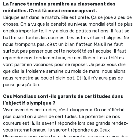
La France termine première au classement des
médailles. C’est là aussi encourageant.
L’équipe est dans le match. Elle est prête. Ça se joue à peu de
choses. On a vu que la densité au niveau mondial était de plus
en plus importante. Il n’y a plus de petites nations. Il faut se
battre sur toutes les courses. Les astres étaient alignés. Ne
nous trompons pas, c’est un bilan flatteur. Mais il ne faut
surtout pas penser que cette notoriété est acquise. Il faut
reprendre nos fondamentaux, ne rien lâcher. Les athlètes
vont partir en vacances pour se reposer. Je peux vous dire
que dès la troisième semaine du mois de mars, nous allons
nous remettre au boulot plein pot. Et là, il n’y aura pas de
pause jusqu’à Rio.
Ces Mondiaux sont-ils garants de certitudes dans
l’objectif olympique ?
Vivre avec des certitudes, c’est dangereux. On ne réfléchit
plus quand on a plein de certitudes. Le potentiel de nos
coureurs est là. Ils savent répondre lors des grands rendez-
vous internationaux. Ils sauront répondre aux Jeux
Olympiques pour qu’au bout du compte, on puisse avoir des