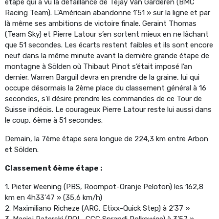
étape qui a vu la défaillance de Tejay Van Garderen (BMC
Racing Team). L’Américain abandonne 1’51 » sur la ligne et par
là même ses ambitions de victoire finale. Geraint Thomas
(Team Sky) et Pierre Latour s’en sortent mieux en ne lâchant
que 51 secondes. Les écarts restent faibles et ils sont encore
neuf dans la même minute avant la dernière grande étape de
montagne à Sölden où Thibaut Pinot s’était imposé l’an
dernier. Warren Barguil devra en prendre de la graine, lui qui
occupe désormais la 2ème place du classement général à 16
secondes, s’il désire prendre les commandes de ce Tour de
Suisse indécis. Le courageux Pierre Latour reste lui aussi dans
le coup, 6ème à 51 secondes.
Demain, la 7ème étape sera longue de 224,3 km entre Arbon
et Sölden.
Classement 6ème étape :
1. Pieter Weening (PBS, Roompot-Oranje Peloton) les 162,8
km en 4h33’47 » (35,6 km/h)
2. Maximiliano Richeze (ARG, Etixx-Quick Step) à 2’37 »
3. Maciej Paterski (POL, CCC Sprandi Polkowice) à 3’57 »