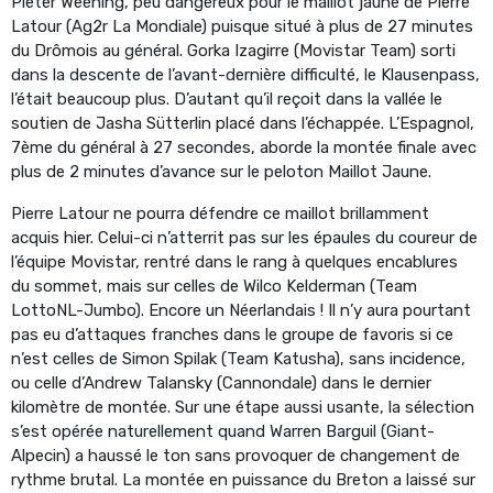
Pieter Weening, peu dangereux pour le maillot jaune de Pierre
Latour (Ag2r La Mondiale) puisque situé à plus de 27 minutes
du Drômois au général. Gorka Izagirre (Movistar Team) sorti
dans la descente de l’avant-dernière difficulté, le Klausenpass,
l’était beaucoup plus. D’autant qu’il reçoit dans la vallée le
soutien de Jasha Sütterlin placé dans l’échappée. L’Espagnol,
7ème du général à 27 secondes, aborde la montée finale avec
plus de 2 minutes d’avance sur le peloton Maillot Jaune.
Pierre Latour ne pourra défendre ce maillot brillamment
acquis hier. Celui-ci n’atterrit pas sur les épaules du coureur de
l’équipe Movistar, rentré dans le rang à quelques encablures
du sommet, mais sur celles de Wilco Kelderman (Team
LottoNL-Jumbo). Encore un Néerlandais ! Il n’y aura pourtant
pas eu d’attaques franches dans le groupe de favoris si ce
n’est celles de Simon Spilak (Team Katusha), sans incidence,
ou celle d’Andrew Talansky (Cannondale) dans le dernier
kilomètre de montée. Sur une étape aussi usante, la sélection
s’est opérée naturellement quand Warren Barguil (Giant-
Alpecin) a haussé le ton sans provoquer de changement de
rythme brutal. La montée en puissance du Breton a laissé sur