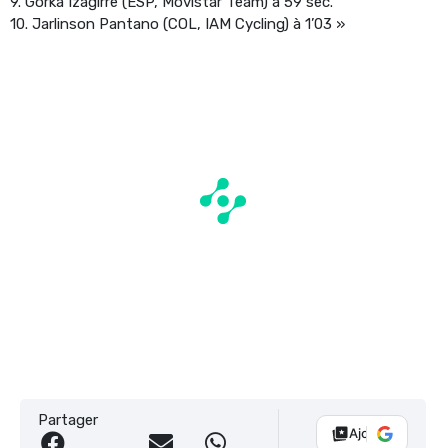
9. Gorka Izagirre (ESP, Movistar Team) à 59 sec.
10. Jarlinson Pantano (COL, IAM Cycling) à 1’03 »
Partager
Ajouter Vélo 10