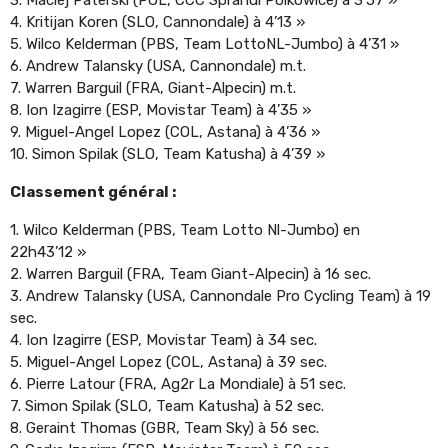
4. Kritijan Koren (SLO, Cannondale) à 4’13 »
5. Wilco Kelderman (PBS, Team LottoNL-Jumbo) à 4’31 »
6. Andrew Talansky (USA, Cannondale) m.t.
7. Warren Barguil (FRA, Giant-Alpecin) m.t.
8. Ion Izagirre (ESP, Movistar Team) à 4’35 »
9. Miguel-Angel Lopez (COL, Astana) à 4’36 »
10. Simon Spilak (SLO, Team Katusha) à 4’39 »
Classement général :
1. Wilco Kelderman (PBS, Team Lotto Nl-Jumbo) en
22h43’12 »
2. Warren Barguil (FRA, Team Giant-Alpecin) à 16 sec.
3. Andrew Talansky (USA, Cannondale Pro Cycling Team) à 19
sec.
4. Ion Izagirre (ESP, Movistar Team) à 34 sec.
5. Miguel-Angel Lopez (COL, Astana) à 39 sec.
6. Pierre Latour (FRA, Ag2r La Mondiale) à 51 sec.
7. Simon Spilak (SLO, Team Katusha) à 52 sec.
8. Geraint Thomas (GBR, Team Sky) à 56 sec.