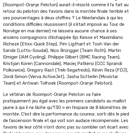
(Roompot-Oranje Peloton) aurait-il résisté comme il l’a fait au
retour du peloton des favoris dans la montée finale terrible et
ses pourcentages à deux chiffres ? Le Néerlandais à qui les
conditions difficiles réussissent (il s’était imposé au Tour de
Norvège en mai dernier) ne laissera aucune chance à ses
anciens compagnons d’échappée Iljo Keisse et Maximiliano
Richeze (Etixx-Quick Step), Pim Ligthart et Tosh Van der
Sande (Lotto-Soudal), Nico Brüngger (Team Roth), Martin
Elmiger (IAM Cycling), Philippe Gilbert (BMC Racing Team),
Kristijan Koren (Cannondale), Maciej Patkersi (CCC Sprandi
Polkowice), Gregory Rast (Trek-Segafredo), Kévin Reza (FDJ),
Jordi Simon (Verva ActiveJet), Jasha Sütterlin (Movistar
Team) et Antwan Tolhoek (Roompot-Oranje Peloton).
Le vétéran de Roompot-Oranje Peloton va faire
pratiquement jeu égal avec les premiers candidats au maillot
jaune à qui il ne lâche qu’1’30 » en l’espace de 8 kilomètres de
montée. C’est dire la performance du coureur, sorti dès le pied
de l’ascension finale et qui voit son audace récompensée. Les
favoris de leur côté n’ont donc pas su combler cet écart avec