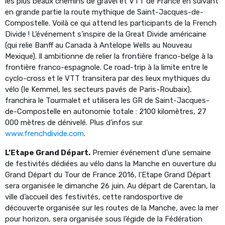
les plus beaux chemins de gravel et VTT de France en suivant
en grande partie la route mythique de Saint-Jacques-de-
Compostelle. Voilà ce qui attend les participants de la French
Divide ! L’événement s’inspire de la Great Divide américaine
(qui relie Banff au Canada à Antelope Wells au Nouveau
Mexique). Il ambitionne de relier la frontière franco-belge à la
frontière franco-espagnole. Ce road-trip à la limite entre le
cyclo-cross et le VTT transitera par des lieux mythiques du
vélo (le Kemmel, les secteurs pavés de Paris-Roubaix),
franchira le Tourmalet et utilisera les GR de Saint-Jacques-
de-Compostelle en autonomie totale : 2100 kilomètres, 27
000 mètres de dénivelé. Plus d’infos sur
www.frenchdivide.com
.
L’Etape Grand Départ.
Premier événement d’une semaine
de festivités dédiées au vélo dans la Manche en ouverture du
Grand Départ du Tour de France 2016, l’Etape Grand Départ
sera organisée le dimanche 26 juin. Au départ de Carentan, la
ville d’accueil des festivités, cette randosportive de
découverte organisée sur les routes de la Manche, avec la mer
pour horizon, sera organisée sous l’égide de la Fédération