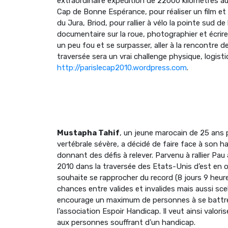
extraordinaire expédition de 22000 kilomètres au 
Cap de Bonne Espérance, pour réaliser un film et éc
du Jura, Briod, pour rallier à vélo la pointe sud de l
documentaire sur la roue, photographier et écrire 
un peu fou et se surpasser, aller à la rencontre d
traversée sera un vrai challenge physique, logistiq
http://parislecap2010.wordpress.com
.
Mustapha Tahif
, un jeune marocain de 25 ans
vertébrale sévère, a décidé de faire face à son 
donnant des défis à relever. Parvenu à rallier Pau
2010 dans la traversée des Etats-Unis d’est en o
souhaite se rapprocher du record (8 jours 9 heures
chances entre valides et invalides mais aussi sce
encourage un maximum de personnes à se battre c
l’association Espoir Handicap. Il veut ainsi valori
aux personnes souffrant d’un handicap.