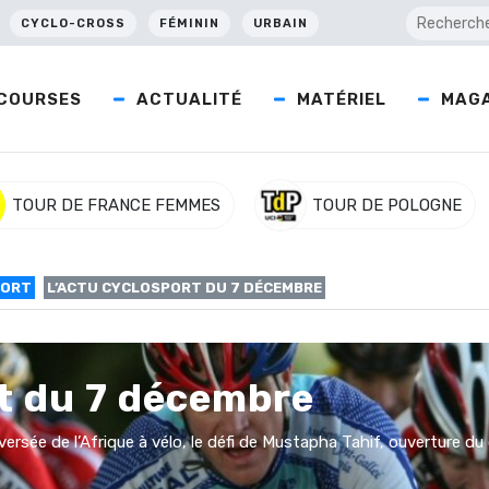
CYCLO-CROSS
FÉMININ
URBAIN
COURSES
ACTUALITÉ
MATÉRIEL
MAGA
TOUR DE FRANCE FEMMES
TOUR DE POLOGNE
PORT
L’ACTU CYCLOSPORT DU 7 DÉCEMBRE
rt du 7 décembre
versée de l’Afrique à vélo, le défi de Mustapha Tahif, ouverture d