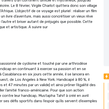
travers d’un continent difficile et mystérieux, jusqu’au
rire. Le 8 février, Virgile Charlot quittera donc son village
’Afrique. L’objectif de ce voyage est pluriel : réaliser un film
un livre d’aventure, mais aussi concrétiser un vieux rêve
e l’autre et briser autant de préjugés que possible. Cette
ue et artistique. A suivre sur
 passionné de cyclisme et touché par une arthrodèse
handicap en continuant à exercer sa passion et en se
 à Casablanca en six jours cette année, il se lancera en
uest, de Los Angeles à New York. Handicapé à 80 %, il
 et 47 minutes par un valide) et ainsi prôner l’égalité des
ller l’amitié franco-américaine. Pour que son action
ontre leur handicap, Mustapha Tahif à créé en avril
ser ses défis sportifs dans l’espoir qu’ils servent d’exemples