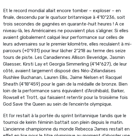
Et le record mondial allait encore tomber – exploser – en
finale, descendu par le quatuor britannique à 4’10″236, soit
trois secondes de gagnées en quarante-huit heures ! A ce
niveau-là, les Américaines ne pouvaient plus s’aligner. Si elles
avaient globalement calqué leur performance sur celles de
leurs adversaires sur le premier kilomètre, elles reculaient à mi-
parcours (+0″931) pour leur lâcher 2″218 au terme des seize
tours de piste. Les Canadiennes Allison Beveridge, Jasmin
Glaesser, Kirsti Lay et Georgia Simmerling (4’14″627), de leur
côté, avaient largement disposé des Néo-Zélandaises
Rushlee Buchanan, Lauren Ellis, Jaime Nielsen et Racquel
Sheath (4’18″459) pour le gain de la médaille de bronze. Bien
loin de la performance sans équivalent d’Arcihibald, Barker,
Rowsell et Trott, qui faisaient retentir pour la troisième fois
God Save the Queen au sein de l’enceinte olympique.
Et l’or restait à la portée du sprint britannique tandis que le
tournoi de keirin féminin battait son plein depuis le matin.
L’ancienne championne du monde Rebecca James restait en
effet en lice pour le titre olympique au moment d’aborder une