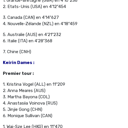
1. Grande-Bretagne (GBR) en 4’10″236
2. Etats-Unis (USA) en 4’12″454
3. Canada (CAN) en 4’14″627
4. Nouvelle-Zélande (NZL) en 4’18″459
5. Australie (AUS) en 4’21″232
6. Italie (ITA) en 4’28″368
7. Chine (CNH)
Keirin Dames :
Premier tour :
1. Kristina Vogel (ALL) en 11″209
2. Anna Meares (AUS)
3. Martha Bayona (COL)
4. Anastasiia Voinova (RUS)
5. Jinjie Gong (CHN)
6. Monique Sullivan (CAN)
1. Wai-Sze Lee (HKG) en 11″470