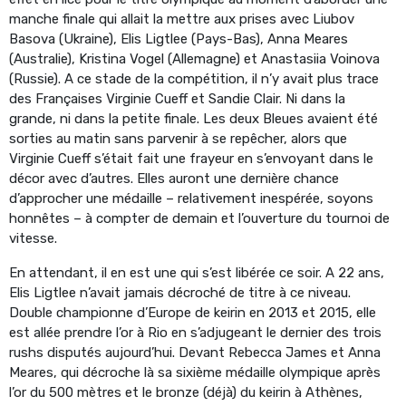
manche finale qui allait la mettre aux prises avec Liubov
Basova (Ukraine), Elis Ligtlee (Pays-Bas), Anna Meares
(Australie), Kristina Vogel (Allemagne) et Anastasiia Voinova
(Russie). A ce stade de la compétition, il n’y avait plus trace
des Françaises Virginie Cueff et Sandie Clair. Ni dans la
grande, ni dans la petite finale. Les deux Bleues avaient été
sorties au matin sans parvenir à se repêcher, alors que
Virginie Cueff s’était fait une frayeur en s’envoyant dans le
décor avec d’autres. Elles auront une dernière chance
d’approcher une médaille – relativement inespérée, soyons
honnêtes – à compter de demain et l’ouverture du tournoi de
vitesse.
En attendant, il en est une qui s’est libérée ce soir. A 22 ans,
Elis Ligtlee n’avait jamais décroché de titre à ce niveau.
Double championne d’Europe de keirin en 2013 et 2015, elle
est allée prendre l’or à Rio en s’adjugeant le dernier des trois
rushs disputés aujourd’hui. Devant Rebecca James et Anna
Meares, qui décroche là sa sixième médaille olympique après
l’or du 500 mètres et le bronze (déjà) du keirin à Athènes,