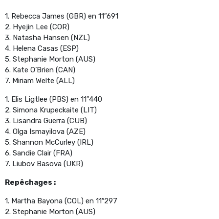
1. Rebecca James (GBR) en 11″691
2. Hyejin Lee (COR)
3. Natasha Hansen (NZL)
4. Helena Casas (ESP)
5. Stephanie Morton (AUS)
6. Kate O’Brien (CAN)
7. Miriam Welte (ALL)
1. Elis Ligtlee (PBS) en 11″440
2. Simona Krupeckaite (LIT)
3. Lisandra Guerra (CUB)
4. Olga Ismayilova (AZE)
5. Shannon McCurley (IRL)
6. Sandie Clair (FRA)
7. Liubov Basova (UKR)
Repêchages :
1. Martha Bayona (COL) en 11″297
2. Stephanie Morton (AUS)