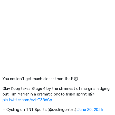
You couldn’t get much closer than that! 🤯
Olav Kooij takes Stage 4 by the slimmest of margins, edging
out Tim Merlier in a dramatic photo finish sprint. 📸⚡
pic.twitter.com/ezkrT38dGp
— Cycling on TNT Sports (@cyclingontnt)
June 20, 2026