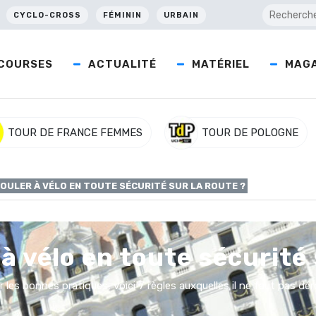
CYCLO-CROSS
FÉMININ
URBAIN
COURSES
ACTUALITÉ
MATÉRIEL
MAGA
TOUR DE FRANCE FEMMES
TOUR DE POLOGNE
ULER À VÉLO EN TOUTE SÉCURITÉ SUR LA ROUTE ?
 vélo en toute sécurité 
r les bonnes pratiques, voici 7 règles auxquelles il ne faut pas dér